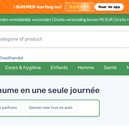
⚡
SUMMER-korting nu!
SUMMER
Naar de app
rden onmiddellijk verzonden |
Gratis verzending boven 95 EUR
| Gratis 
Groothandel
Corps & hygiène
Enfants
Homme
Santé
rhume en une seule journée
x parfums
Geuren voor huis en auto