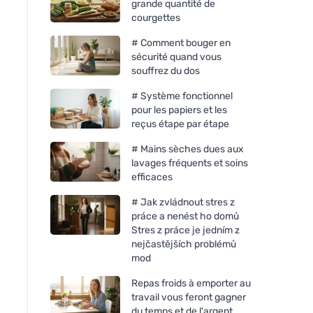
grande quantité de
courgettes
# Comment bouger en
sécurité quand vous
souffrez du dos
# Système fonctionnel
pour les papiers et les
reçus étape par étape
# Mains sèches dues aux
lavages fréquents et soins
efficaces
# Jak zvládnout stres z
práce a nenést ho domů
Stres z práce je jedním z
nejčastějších problémů
mod
Repas froids à emporter au
travail vous feront gagner
du temps et de l'argent