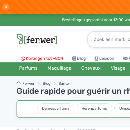
×
Bestellingen geplaatst voor 12:00 wo
Kortingen tot -80%
Blog
Lexicon
Parfums
Maquillage
Cheveux
Visage
Ferwer
Blog
Santé
Guide rapide pour guérir un 
Damesparfums
Herenparfums
Unise