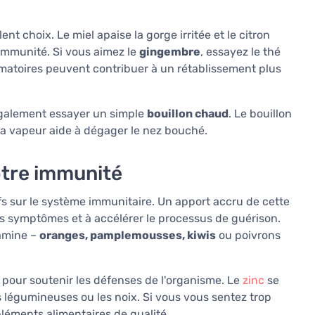
ent choix. Le miel apaise la gorge irritée et le citron
l'immunité. Si vous aimez le
gingembre
, essayez le thé
mmatoires peuvent contribuer à un rétablissement plus
 également essayer un simple
bouillon chaud
. Le bouillon
 sa vapeur aide à dégager le nez bouché.
otre immunité
fs sur le système immunitaire. Un apport accru de cette
s symptômes et à accélérer le processus de guérison.
tamine –
oranges, pamplemousses, kiwis
ou poivrons
pour soutenir les défenses de l'organisme. Le
zinc
se
es légumineuses ou les noix. Si vous vous sentez trop
léments alimentaires de qualité.