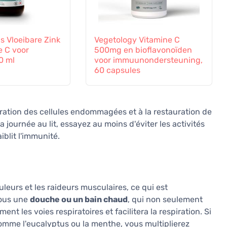
s Vloeibare Zink
Vegetology Vitamine C
e C voor
500mg en bioflavonoïden
0 ml
voor immuunondersteuning,
60 capsules
ration des cellules endommagées et à la restauration de
 journée au lit, essayez au moins d'éviter les activités
aiblit l'immunité.
uleurs et les raideurs musculaires, ce qui est
vous une
douche ou un bain chaud
, qui non seulement
t les voies respiratoires et facilitera la respiration. Si
comme l'eucalyptus ou la menthe, vous multiplierez