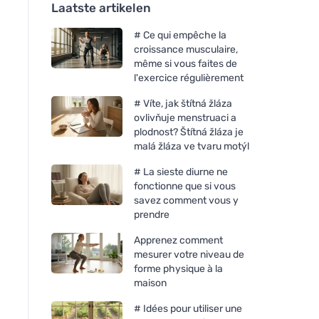
Laatste artikelen
# Ce qui empêche la
croissance musculaire,
même si vous faites de
l'exercice régulièrement
# Víte, jak štítná žláza
ovlivňuje menstruaci a
plodnost? Štítná žláza je
malá žláza ve tvaru motýl
# La sieste diurne ne
fonctionne que si vous
savez comment vous y
prendre
Apprenez comment
mesurer votre niveau de
forme physique à la
maison
# Idées pour utiliser une