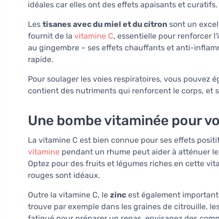
idéales car elles ont des effets apaisants et curatifs.
Les
tisanes avec du miel et du citron
sont un excell
fournit de la
vitamine C
, essentielle pour renforcer 
au gingembre – ses effets chauffants et anti-infla
rapide.
Pour soulager les voies respiratoires, vous pouvez
contient des nutriments qui renforcent le corps, et
Une bombe vitaminée pour v
La vitamine C est bien connue pour ses effets positi
vitamine
pendant un rhume peut aider à atténuer le
Optez pour des fruits et légumes riches en cette vi
rouges sont idéaux.
Outre la vitamine C, le
zinc
est également important 
trouve par exemple dans les graines de citrouille, l
fatigué pour préparer un repas, envisagez des comp