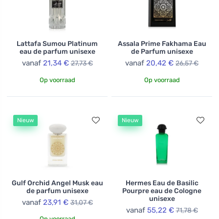
Lattafa Sumou Platinum
Assala Prime Fakhama Eau
eau de parfum unisexe
de Parfum unisexe
vanaf
21,34 €
vanaf
20,42 €
27,73 €
26,57 €
Op voorraad
Op voorraad
Nieuw
Nieuw
Gulf Orchid Angel Musk eau
Hermes Eau de Basilic
de parfum unisexe
Pourpre eau de Cologne
unisexe
vanaf
23,91 €
31,07 €
vanaf
55,22 €
71,78 €
Op voorraad