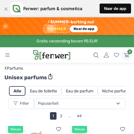
×
Ferwer: parfum & cosmetica
Naar de app
⚡
SUMMER-korting nu!
×
SUMMER
Naar de app
Gratis verzending boven 95 EUR
0
‹
Parfums
Unisex parfums
Alle
Eau de toilette
Eau de parfum
Niche parfums
Filter
1
2
...
44
Nieuw
Nieuw