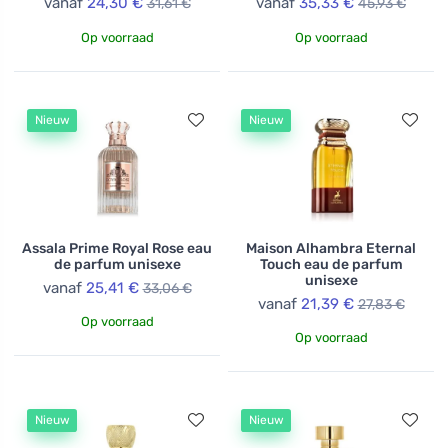
vanaf
24,30 €
vanaf
35,33 €
31,61 €
45,93 €
Op voorraad
Op voorraad
Nieuw
Nieuw
Assala Prime Royal Rose eau
Maison Alhambra Eternal
de parfum unisexe
Touch eau de parfum
unisexe
vanaf
25,41 €
33,06 €
vanaf
21,39 €
27,83 €
Op voorraad
Op voorraad
Nieuw
Nieuw