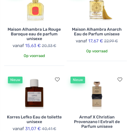
Maison Alhambra La Rouge
Maison Alhambra Anarch
Baroque eau de parfum
Eau de Parfum unisexe
unisexe
vanaf
17,67 €
22,99 €
vanaf
15,63 €
20,33 €
Op voorraad
Op voorraad
Nieuw
Nieuw
Korres Lefko Eau de toilette
Armaf X Christian
unisexe
Provenzano I Extrait de
Parfum unisexe
vanaf
31,07 €
40,41 €