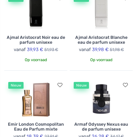
Ajmal Aristocrat Noir eau de
Ajmal Aristocrat Blanche
parfum unisexe
eau de parfum unisexe
vanaf
39,93 €
vanaf
39,98 €
51,93 €
51,98 €
Op voorraad
Op voorraad
Nieuw
Nieuw
Emir London Cosmopolitan
Armaf Odyssey Nexus eau
Eau de Parfum mixte
de parfum unisexe
vanaf
18,39 €
vanaf
26,28 €
23,91 €
34,17 €