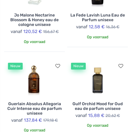
Jo Malone Nectarine
La Fede Lavish Luna Eau de
Blossom & Honey eau de
Parfum unisexe
cologne unisexe
vanaf
12,58 €
16,36 €
vanaf
120,52 €
156,67 €
Op voorraad
Op voorraad
Nieuw
Nieuw
Guerlain Absolus Allegoria
Gulf Orchid Mood for Oud
Cuir Intense eau de parfum
eau de parfum unisexe
unisexe
vanaf
15,88 €
20,62 €
vanaf
137,84 €
179,18 €
Op voorraad
Op voorraad