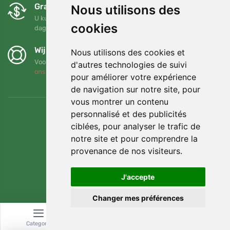
Gratis ruilen en retourneren
Nous utilisons des
U kunt uw bestelling op elk gewenst moment binnen 90
cookies
dagen retourneren of ruilen
Wij steunen Trees.org
Nous utilisons des cookies et
Voor elke bestelling planten we een boom! Lees meer
Over
d'autres technologies de suivi
ons
.
pour améliorer votre expérience
de navigation sur notre site, pour
vous montrer un contenu
personnalisé et des publicités
ciblées, pour analyser le trafic de
notre site et pour comprendre la
provenance de nos visiteurs.
J'accepte
Changer mes préférences
© Topshelf s.r.o. Alle rechten voorbehouden.
Categorie
Zoeken
Winkelwagen