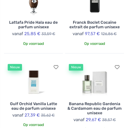
Lattafa Pride Hala eau de
Franck Boclet Cocaïne
parfum unisexe
extrait de parfum unisexe
vanaf
25,85 €
vanaf
97,57 €
33,59 €
126,86 €
Op voorraad
Op voorraad
Nieuw
Nieuw
Gulf Orchid Vanilla Latte
Banana Republic Gardenia
eau de parfum unisexe
& Cardamom eau de parfum
unisexe
vanaf
27,39 €
35,62 €
vanaf
29,67 €
38,57 €
Op voorraad