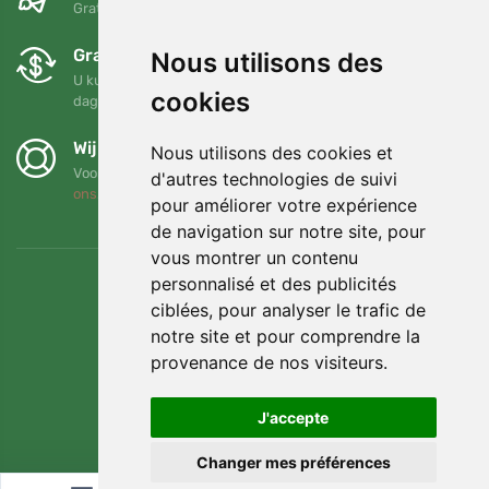
Gratis verzending voor bestellingen boven 95 EUR
Gratis ruilen en retourneren
Nous utilisons des
U kunt uw bestelling op elk gewenst moment binnen 90
cookies
dagen retourneren of ruilen
Wij steunen Trees.org
Nous utilisons des cookies et
Voor elke bestelling planten we een boom! Lees meer
Over
d'autres technologies de suivi
ons
.
pour améliorer votre expérience
de navigation sur notre site, pour
vous montrer un contenu
personnalisé et des publicités
ciblées, pour analyser le trafic de
notre site et pour comprendre la
provenance de nos visiteurs.
J'accepte
Changer mes préférences