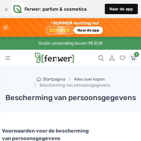
×
Ferwer: parfum & cosmetica
Naar de app
⚡
SUMMER-korting nu!
×
SUMMER
Naar de app
Gratis verzending boven 95 EUR
0
Startpagina
Alles over kopen
Bescherming van persoonsgegevens
Bescherming van persoonsgegevens
Voorwaarden voor de bescherming
van persoonsgegevens