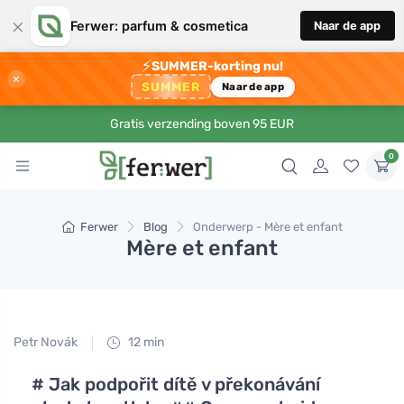
×
Ferwer: parfum & cosmetica
Naar de app
⚡
SUMMER-korting nu!
×
SUMMER
Naar de app
Gratis verzending boven 95 EUR
0
Ferwer
Blog
Onderwerp - Mère et enfant
Mère et enfant
Petr Novák
12 min
# Jak podpořit dítě v překonávání