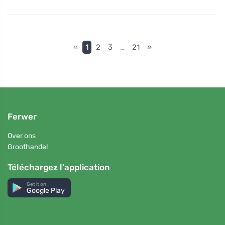
«
1
2
3
…
21
»
Ferwer
Over ons
Groothandel
Téléchargez l'application
Get it on
Google Play