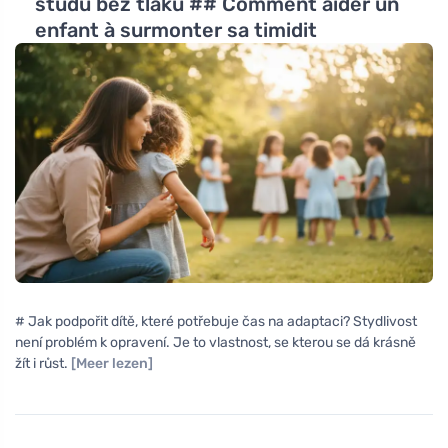
studu bez tlaku ## Comment aider un
enfant à surmonter sa timidit
# Jak podpořit dítě, které potřebuje čas na adaptaci? Stydlivost
není problém k opravení. Je to vlastnost, se kterou se dá krásně
žít i růst.
[Meer lezen]