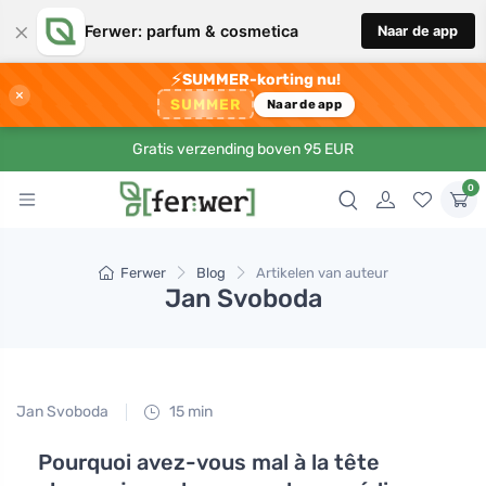
×
Ferwer: parfum & cosmetica
Naar de app
⚡
SUMMER-korting nu!
×
SUMMER
Naar de app
Gratis verzending boven 95 EUR
0
Ferwer
Blog
Artikelen van auteur
Jan Svoboda
Jan Svoboda
15 min
Pourquoi avez-vous mal à la tête