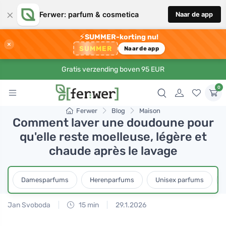
×
Ferwer: parfum & cosmetica
Naar de app
⚡
SUMMER-korting nu!
×
SUMMER
Naar de app
Gratis verzending boven 95 EUR
0
Ferwer
Blog
Maison
Comment laver une doudoune pour
qu'elle reste moelleuse, légère et
chaude après le lavage
Damesparfums
Herenparfums
Unisex parfums
Jan Svoboda
15 min
29.1.2026