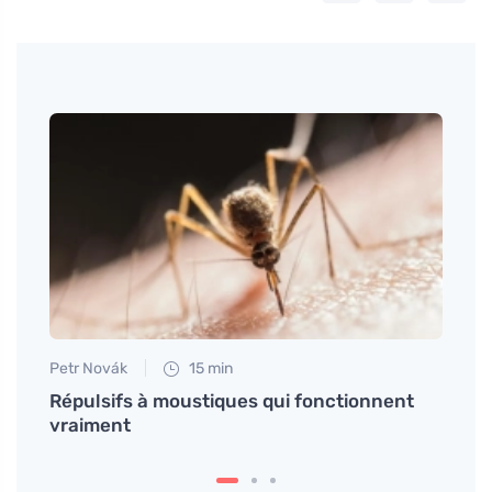
Petr Novák
15 min
Anna 
pavés
Répulsifs à moustiques qui fonctionnent
Décou
vraiment
et év