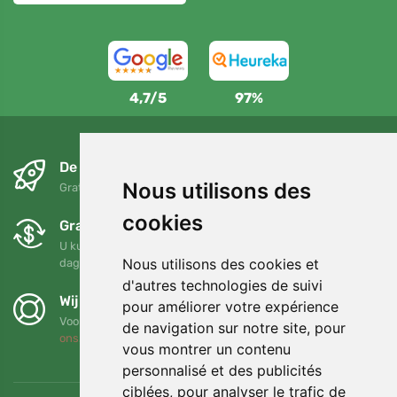
4,7/5
97%
De volgende dag en gratis
Nous utilisons des
Gratis verzending voor bestellingen boven 95 EUR
cookies
Gratis ruilen en retourneren
U kunt uw bestelling op elk gewenst moment binnen 90
Nous utilisons des cookies et
dagen retourneren of ruilen
d'autres technologies de suivi
Wij steunen Trees.org
pour améliorer votre expérience
Voor elke bestelling planten we een boom! Lees meer
Over
de navigation sur notre site, pour
ons
.
vous montrer un contenu
personnalisé et des publicités
ciblées, pour analyser le trafic de