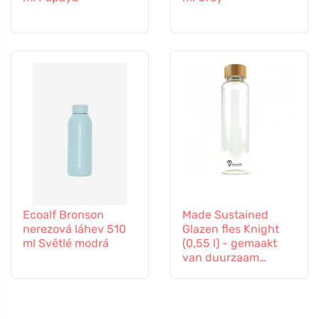
Ecoalf Bronson
Made Sustained
nerezová láhev 510
Glazen fles Knight
ml Světlé modrá
(0,55 l) - gemaakt
van duurzaam
borosilicaatglas