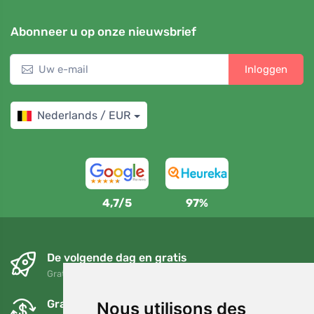
Abonneer u op onze nieuwsbrief
Inloggen
Nederlands / EUR
4,7/5
97%
De volgende dag en gratis
Gratis verzending voor bestellingen boven 95 EUR
Gratis ruilen en retourneren
Nous utilisons des