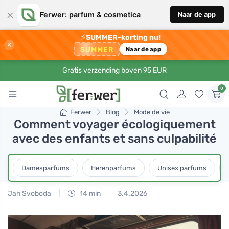
×
Ferwer: parfum & cosmetica
Naar de app
⚡
SUMMER-korting nu!
×
SUMMER
Naar de app
Gratis verzending boven 95 EUR
0
Ferwer
Blog
Mode de vie
Comment voyager écologiquement
avec des enfants et sans culpabilité
Damesparfums
Herenparfums
Unisex parfums
Jan Svoboda
14 min
3.4.2026