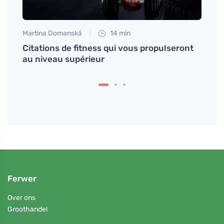
Martina Domanská
14 min
Martin
Citations de fitness qui vous propulseront
Comme
au niveau supérieur
au sa
Ferwer
Over ons
Groothandel