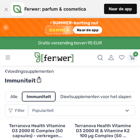
×
Ferwer: parfum & cosmetica
Naar de app
⚡
SUMMER-korting nu!
×
SUMMER
Naar de app
Gratis verzending boven 95 EUR
0
‹
Voedingssupplementen
Immuniteit
Alle
Immuniteit
Dieetsupplementen voor het slapen
Filter
Terranova Health Vitamine
Terranova Health Vitamine
D3 2000 IE Complex (50
D3 2000 IE & Vitamine K2
capsules) - verkregen...
100 µg Complex (50 ...