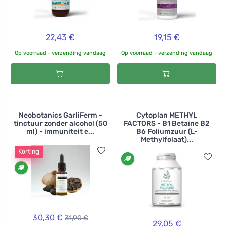
22,43 €
19,15 €
Op voorraad - verzending vandaag
Op voorraad - verzending vandaag
Neobotanics GarliFerm -
Cytoplan METHYL
tinctuur zonder alcohol (50
FACTORS - B1 Betaïne B2
ml) - immuniteit e...
B6 Foliumzuur (L-
Methylfolaat)...
Korting
30,30 €
31,90 €
29,05 €