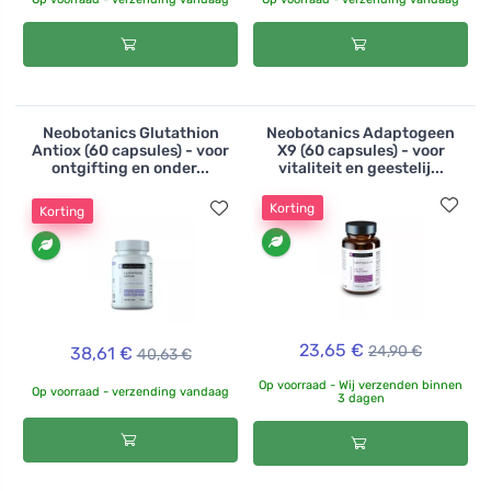
Neobotanics Glutathion
Neobotanics Adaptogeen
Antiox (60 capsules) - voor
X9 (60 capsules) - voor
ontgifting en onder...
vitaliteit en geestelij...
Korting
Korting
23,65 €
24,90 €
38,61 €
40,63 €
Op voorraad - Wij verzenden binnen
Op voorraad - verzending vandaag
3 dagen