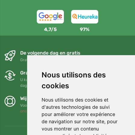
4,7/5
97%
De volgende dag en gratis
Gratis verzending voor bestellingen boven 95 EUR
Gratis ruilen en retourneren
Nous utilisons des
U kunt uw bestelling op elk gewenst moment binnen 90
cookies
dagen retourneren of ruilen
Wij steunen Trees.org
Nous utilisons des cookies et
Voor elke bestelling planten we een boom! Lees meer
Over
d'autres technologies de suivi
ons
.
pour améliorer votre expérience
de navigation sur notre site, pour
vous montrer un contenu