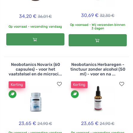
30,69 €
32,30 €
34,20 €
36,01 €
Op voorraad - Wij verzenden binnen
Op voorraad - verzending vandaag
3 dagen
Neobotanics Novarix (60
Neobotanics Herbaregen -
capsules) - voor het
tinctuur zonder alcohol (50
vaatstelsel en de microci...
ml) - voor en na ...
Korting
Korting
23,65 €
23,65 €
24,90 €
24,90 €
Op voorraad - verzending vandaag
Op voorraad - verzending vandaag