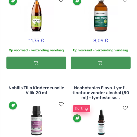
11,75 €
8,09 €
Op voorraad - verzending vandaag
Op voorraad - verzending vandaag
Nobilis Tilia Kinderneusolie
Neobotanics Flavo-Lymf -
Vilík 20 ml
tinctuur zonder alcohol (50
ml) - lymfestelse...
Korting