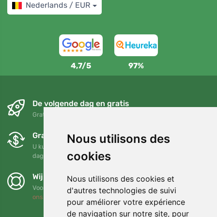
Nederlands / EUR
4,7/5
97%
De volgende dag en gratis
Gratis verzending voor bestellingen boven 95 EUR
Gratis ruilen en retourneren
Nous utilisons des
U kunt uw bestelling op elk gewenst moment binnen 90
cookies
dagen retourneren of ruilen
Wij steunen Trees.org
Nous utilisons des cookies et
Voor elke bestelling planten we een boom! Lees meer
Over
d'autres technologies de suivi
ons
.
pour améliorer votre expérience
de navigation sur notre site, pour