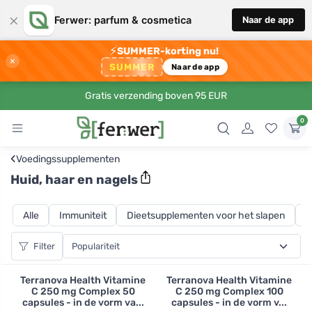
×
Ferwer: parfum & cosmetica
Naar de app
⚡
SUMMER-korting nu!
×
SUMMER
Naar de app
Gratis verzending boven 95 EUR
0
‹
Voedingssupplementen
Huid, haar en nagels
Alle
Immuniteit
Dieetsupplementen voor het slapen
O
Filter
Terranova Health Vitamine
Terranova Health Vitamine
C 250 mg Complex 50
C 250 mg Complex 100
capsules - in de vorm va...
capsules - in de vorm v...