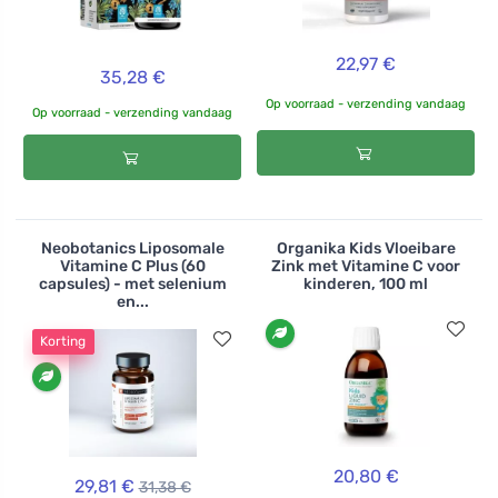
22,97 €
35,28 €
Op voorraad - verzending vandaag
Op voorraad - verzending vandaag
Neobotanics Liposomale
Organika Kids Vloeibare
Vitamine C Plus (60
Zink met Vitamine C voor
capsules) - met selenium
kinderen, 100 ml
en...
Korting
20,80 €
29,81 €
31,38 €