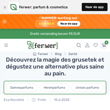
×
Ferwer: parfum & cosmetica
Naar de app
⚡
SUMMER-korting nu!
×
SUMMER
Naar de app
Gratis verzending boven 95 EUR
0
Ferwer
Blog
Santé
Découvrez la magie des grusetek et
dégustez une alternative plus saine
au pain.
Damesparfums
Herenparfums
Unisex parfums
Eva Novotná
9 min
15.6.2025