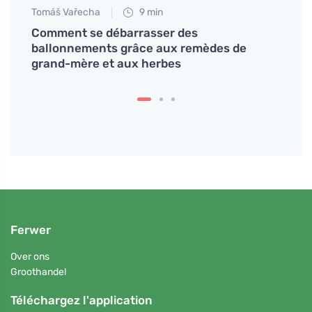
Tomáš Vařecha
9 min
Anna 
rge
Comment se débarrasser des
L'amo
ballonnements grâce aux remèdes de
la cl
grand-mère et aux herbes
Ferwer
Over ons
Groothandel
Téléchargez l'application