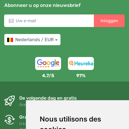
Abonneer u op onze nieuwsbrief
Inloggen
Nederlands / EUR
4,7/5
97%
De volgende dag en gratis
Gratis verzending voor bestellingen boven 95 EUR
Gratis ruilen en retourneren
Nous utilisons des
U kunt uw bestelling op elk gewenst moment binnen 90