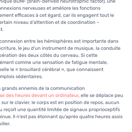
hique BDNF (brain-derived neurotrophic factor), une
onnexions nerveuses et améliore les fonctions
ment efficaces à cet égard, car ils engagent tout le
tain niveau d'attention et de coordination –
t.
la connexion entre les hémisphères est importante dans
écriture, le jeu d'un instrument de musique, la conduite
opération des deux côtés du cerveau. Si cette
cisément comme une sensation de fatigue mentale,
lle le « brouillard cérébral », que connaissent
emplois sédentaires.
lus grands ennemis de la communication
ise des heures devant un ordinateur
, elle se déplace peu
ur le clavier, le corps est en position de repos, aucun
u reçoit une quantité limitée de signaux proprioceptifs
minue. Il n'est pas étonnant qu'après quatre heures assis
ller.