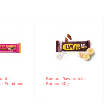
kante
Bombus Raw protein
p - Framboos
Banana 50g