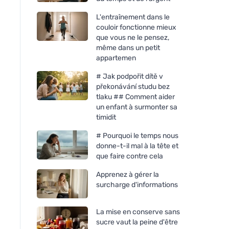
L'entraînement dans le
couloir fonctionne mieux
que vous ne le pensez,
même dans un petit
appartemen
# Jak podpořit dítě v
překonávání studu bez
tlaku ## Comment aider
un enfant à surmonter sa
timidit
# Pourquoi le temps nous
donne-t-il mal à la tête et
que faire contre cela
Bombus Raw protein Cocoa
Bombus Raw protei
beans 50g
butter 50g
Apprenez à gérer la
surcharge d'informations
La mise en conserve sans
sucre vaut la peine d'être