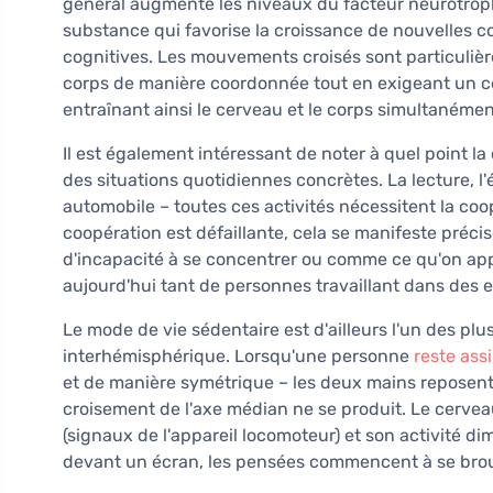
général augmente les niveaux du facteur neurotrop
substance qui favorise la croissance de nouvelles c
cognitives. Les mouvements croisés sont particulière
corps de manière coordonnée tout en exigeant un cer
entraînant ainsi le cerveau et le corps simultanémen
Il est également intéressant de noter à quel point 
des situations quotidiennes concrètes. La lecture, l'
automobile – toutes ces activités nécessitent la co
coopération est défaillante, cela se manifeste pré
d'incapacité à se concentrer ou comme ce qu'on appe
aujourd'hui tant de personnes travaillant dans des 
Le mode de vie sédentaire est d'ailleurs l'un des p
interhémisphérique. Lorsqu'une personne
reste ass
et de manière symétrique – les deux mains reposent s
croisement de l'axe médian ne se produit. Le cervea
(signaux de l'appareil locomoteur) et son activité di
devant un écran, les pensées commencent à se broui