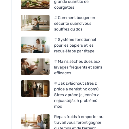
grande quantité de
courgettes
# Comment bouger en
sécurité quand vous
souffrez du dos
# Système fonctionnel
pour les papiers et les
reçus étape par étape
# Mains sèches dues aux
lavages fréquents et soins
efficaces
# Jak zvládnout stres z
práce a nenést ho domů
Stres z práce je jedním z
nejčastějších problémů
mod
Repas froids à emporter au
travail vous feront gagner
du temps et de l'argent