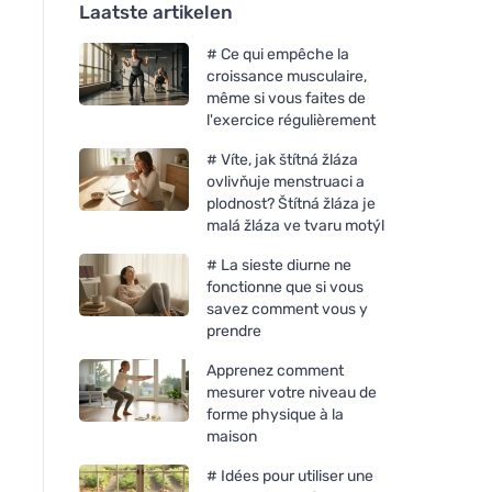
Laatste artikelen
# Ce qui empêche la
croissance musculaire,
même si vous faites de
l'exercice régulièrement
# Víte, jak štítná žláza
ovlivňuje menstruaci a
plodnost? Štítná žláza je
malá žláza ve tvaru motýl
# La sieste diurne ne
fonctionne que si vous
savez comment vous y
prendre
Apprenez comment
mesurer votre niveau de
forme physique à la
maison
# Idées pour utiliser une