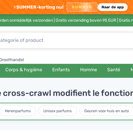
⚡
SUMMER-korting nu!
SUMMER
Naar de app
rden onmiddellijk verzonden |
Gratis verzending boven 95 EUR
| Gratis 
Groothandel
Corps & hygiène
Enfants
Homme
Santé
cross-crawl modifient le foncti
Herenparfums
Unisex parfums
Geuren voor huis en auto