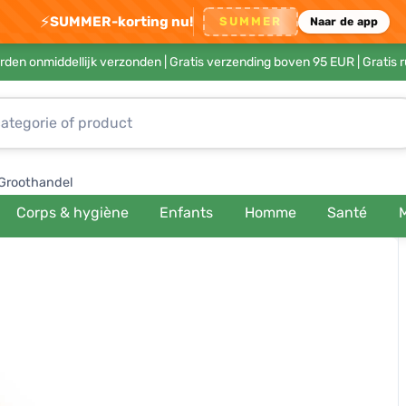
⚡
SUMMER-korting nu!
SUMMER
Naar de app
rden onmiddellijk verzonden |
Gratis verzending boven 95 EUR
| Gratis 
Groothandel
Corps & hygiène
Enfants
Homme
Santé