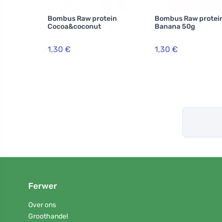
Bombus Raw protein
Bombus Raw protei
Cocoa&coconut
Banana 50g
1,30 €
1,30 €
Ferwer
Over ons
Groothandel