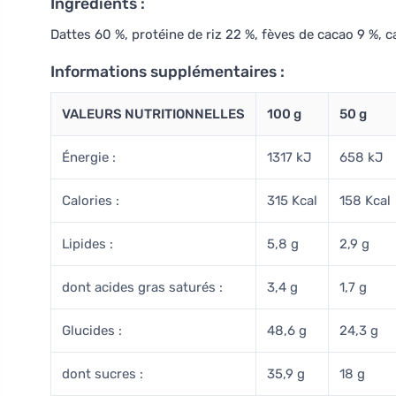
Ingrédients :
Dattes 60 %, protéine de riz 22 %, fèves de cacao 9 %, c
Informations supplémentaires :
VALEURS NUTRITIONNELLES
100 g
50 g
Énergie :
1317 kJ
658 kJ
Calories :
315 Kcal
158 Kcal
Lipides :
5,8 g
2,9 g
dont acides gras saturés :
3,4 g
1,7 g
Glucides :
48,6 g
24,3 g
dont sucres :
35,9 g
18 g