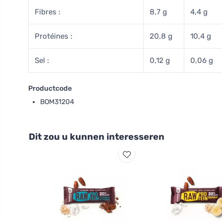
Fibres :
8,7 g
4,4 g
Protéines :
20,8 g
10,4 g
Sel :
0,12 g
0,06 g
Productcode
BOM31204
Dit zou u kunnen interesseren