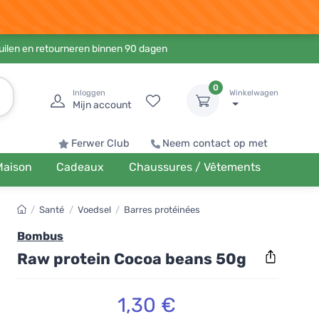
ruilen en retourneren binnen 90 dagen
0
Inloggen
Winkelwagen
Mijn account
Ferwer Club
Neem contact op met
Maison
Cadeaux
Chaussures / Vêtements
/
Santé
/
Voedsel
/
Barres protéinées
Bombus
Raw protein Cocoa beans 50g
1,30 €