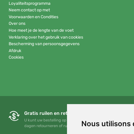
Loyaliteitsprogramma
Neem contact op met
Voorwaarden en Condities
Over ons
Hoe meet je de lengte van de voet
Verklaring over het gebruik van cookies
Bescherming van persoonsgegevens
Afdruk
Cookies
Gratis ruilen en retourneren
U kunt uw bestelling op elk gewenst moment binnen 90
Nous utilisons
dagen retourneren of ruilen