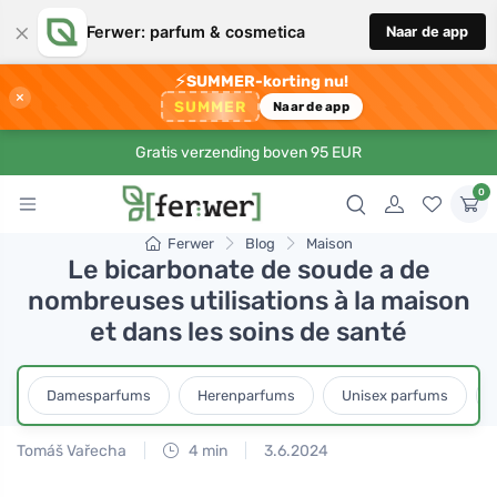
×
Ferwer: parfum & cosmetica
Naar de app
⚡
SUMMER-korting nu!
×
SUMMER
Naar de app
Gratis verzending boven 95 EUR
0
Ferwer
Blog
Maison
Le bicarbonate de soude a de
nombreuses utilisations à la maison
et dans les soins de santé
Damesparfums
Herenparfums
Unisex parfums
Tomáš Vařecha
4 min
3.6.2024