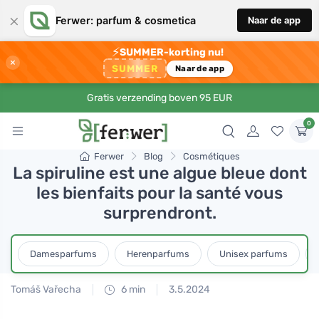
×
Ferwer: parfum & cosmetica
Naar de app
⚡
SUMMER-korting nu!
×
SUMMER
Naar de app
Gratis verzending boven 95 EUR
0
Ferwer
Blog
Cosmétiques
La spiruline est une algue bleue dont
les bienfaits pour la santé vous
surprendront.
Damesparfums
Herenparfums
Unisex parfums
Tomáš Vařecha
6 min
3.5.2024