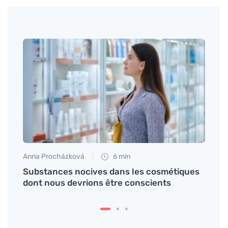
Anna Procházková
6 min
Anna 
pique
Substances nocives dans les cosmétiques
EDTA 
dont nous devrions être conscients
les 