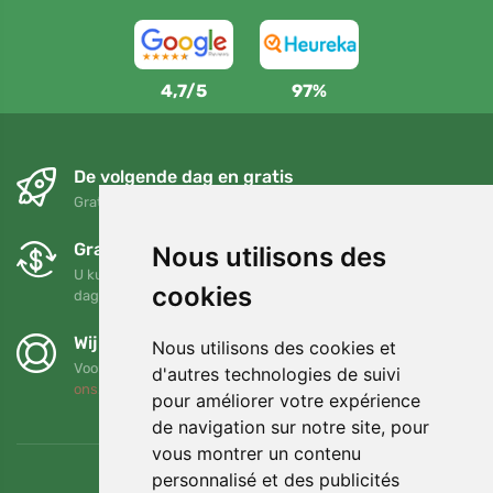
4,7/5
97%
De volgende dag en gratis
Gratis verzending voor bestellingen boven 95 EUR
Gratis ruilen en retourneren
Nous utilisons des
U kunt uw bestelling op elk gewenst moment binnen 90
cookies
dagen retourneren of ruilen
Wij steunen Trees.org
Nous utilisons des cookies et
Voor elke bestelling planten we een boom! Lees meer
Over
d'autres technologies de suivi
ons
.
pour améliorer votre expérience
de navigation sur notre site, pour
vous montrer un contenu
personnalisé et des publicités