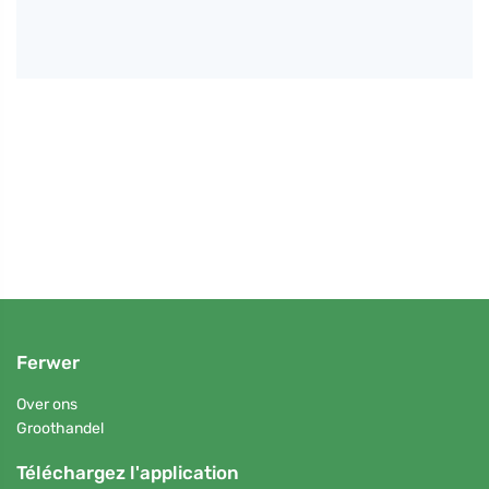
Petr N
Comme
qu'el
Ferwer
Over ons
Groothandel
Téléchargez l'application