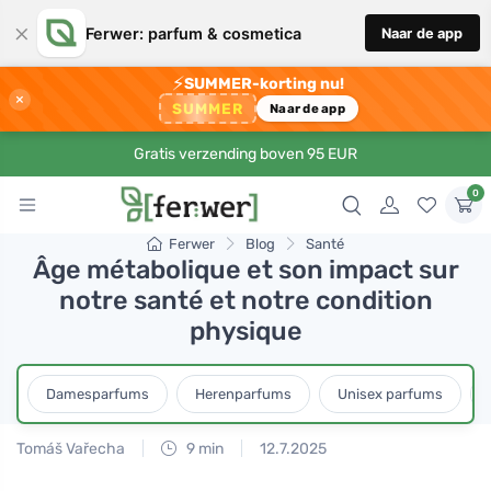
×
Ferwer: parfum & cosmetica
Naar de app
⚡
SUMMER-korting nu!
×
SUMMER
Naar de app
Gratis verzending boven 95 EUR
0
Ferwer
Blog
Santé
Âge métabolique et son impact sur
notre santé et notre condition
physique
Damesparfums
Herenparfums
Unisex parfums
Tomáš Vařecha
9 min
12.7.2025