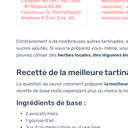
Cytoplan METHYL FACTORS
Neobotanics
- B1 Betaïne B2 B6
capsules) - 
Foliumzuur (L-Methylfolaat)
vaatstelsel 
Vitamine B12 en Zink, 60
microcircula
capsules
Contrairement à de nombreuses autres tartinades, ell
sucres ajoutés. Si vous la préparez vous-même, vous
pouvez utiliser des
herbes locales, des légumes bi
Recette de la meilleure tartin
La question de savoir comment préparer
la meilleur
recette de base reste cependant plus ou moins la m
Ingrédients de base :
2 avocats mûrs
1 gousse d'ail
Jus d'un demi-citron ou d'une lime