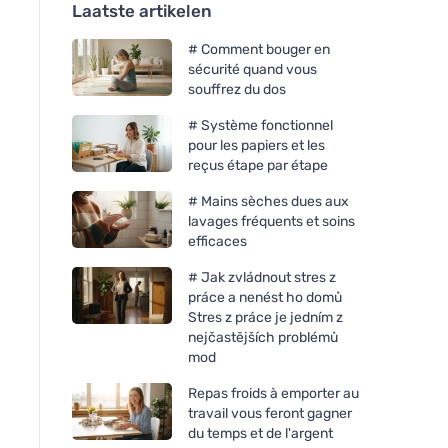
Laatste artikelen
# Comment bouger en
sécurité quand vous
souffrez du dos
# Système fonctionnel
pour les papiers et les
reçus étape par étape
# Mains sèches dues aux
lavages fréquents et soins
efficaces
# Jak zvládnout stres z
práce a nenést ho domů
Stres z práce je jedním z
nejčastějších problémů
mod
Repas froids à emporter au
travail vous feront gagner
du temps et de l'argent