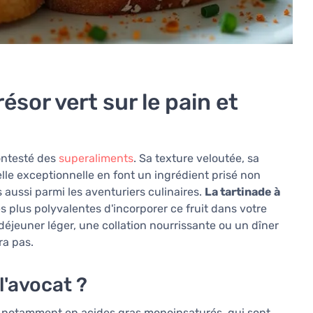
résor vert sur le pain et
contesté des
superaliments
. Sa texture veloutée, sa
lle exceptionnelle en font un ingrédient prisé non
aussi parmi les aventuriers culinaires.
La tartinade à
es plus polyvalentes d'incorporer ce fruit dans votre
déjeuner léger, une collation nourrissante ou un dîner
ra pas.
l'avocat ?
, notamment en acides gras monoinsaturés, qui sont