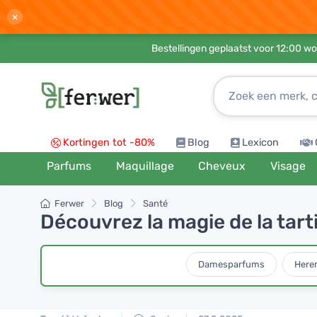
×
Bestellingen geplaatst voor 12:00 wo
Kortingen tot -80%
Blog
Lexicon
Parfums
Maquillage
Cheveux
Visage
Ferwer
Blog
Santé
Découvrez la magie de la tart
Damesparfums
Here