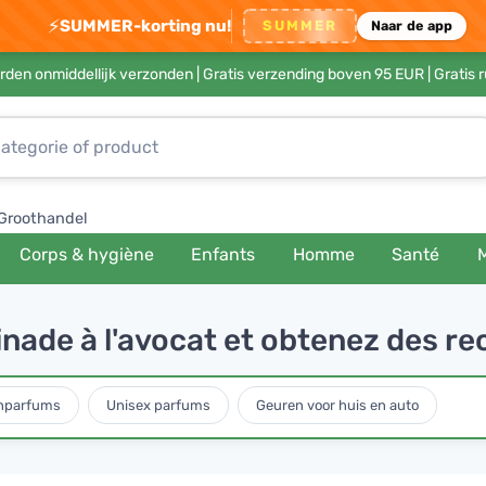
⚡
SUMMER-korting nu!
SUMMER
Naar de app
rden onmiddellijk verzonden |
Gratis verzending boven 95 EUR
| Gratis 
Groothandel
Corps & hygiène
Enfants
Homme
Santé
inade à l'avocat et obtenez des re
nparfums
Unisex parfums
Geuren voor huis en auto