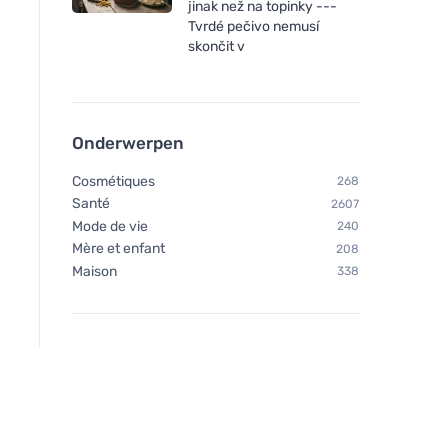
Vegetology Vitashine
jinak než na topinky ---
vitamine D3 in tabletten
Tvrdé pečivo nemusí
1000 iu 60 tabletten
skončit v
Onderwerpen
Cosmétiques
268
Santé
2607
Mode de vie
240
Mère et enfant
208
Maison
338