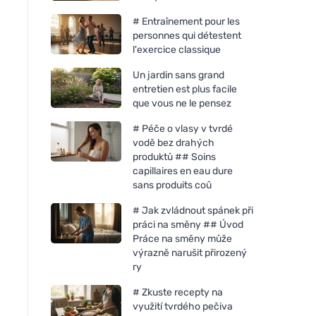
# Entraînement pour les
personnes qui détestent
l'exercice classique
Un jardin sans grand
entretien est plus facile
que vous ne le pensez
# Péče o vlasy v tvrdé
vodě bez drahých
produktů ## Soins
capillaires en eau dure
sans produits coû
# Jak zvládnout spánek při
práci na směny ## Úvod
Práce na směny může
výrazně narušit přirozený
ry
# Zkuste recepty na
využití tvrdého pečiva