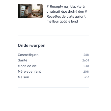
# Recepty na jídla, která
chutnají lépe druhý den #
Recettes de plats qui ont
meilleur goût le lend
FINO Vuilniszakken Green
FINO Zeus FLEX 35
Life Easy pack 25 μm - 35 l
oprolbare afvalzakke
Onderwerpen
(22 stuks)
(8 stuks)
Cosmétiques
268
Santé
2601
Mode de vie
240
Mère et enfant
208
Maison
337