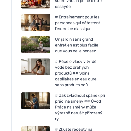
sucre vaut la peine d'être
essayée
# Entraînement pour les
personnes qui détestent
l'exercice classique
Un jardin sans grand
entretien est plus facile
que vous ne le pensez
# Péče o vlasy v tvrdé
vodě bez drahých
produktů ## Soins
capillaires en eau dure
sans produits coû
# Jak zvládnout spánek při
práci na směny ## Úvod
Práce na směny může
výrazně narušit přirozený
ry
# Zkuste recepty na