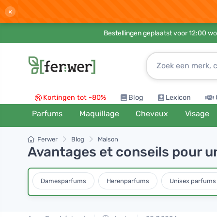
×
Bestellingen geplaatst voor 12:00 wo
Kortingen tot -80%
Blog
Lexicon
Parfums
Maquillage
Cheveux
Visage
Ferwer
Blog
Maison
Avantages et conseils pour u
Damesparfums
Herenparfums
Unisex parfums