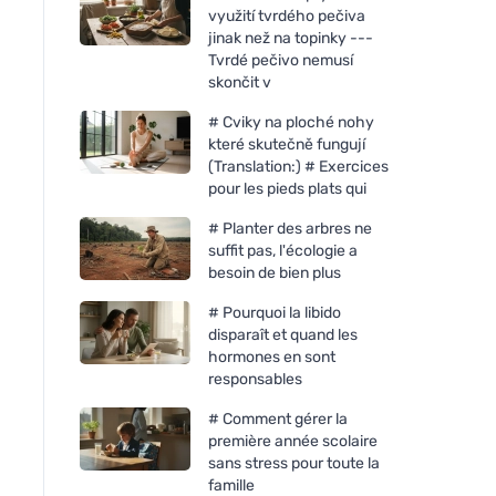
využití tvrdého pečiva
jinak než na topinky ---
Tvrdé pečivo nemusí
skončit v
# Cviky na ploché nohy
které skutečně fungují
(Translation:) # Exercices
pour les pieds plats qui
# Planter des arbres ne
suffit pas, l'écologie a
besoin de bien plus
# Pourquoi la libido
disparaît et quand les
hormones en sont
responsables
# Comment gérer la
première année scolaire
sans stress pour toute la
famille