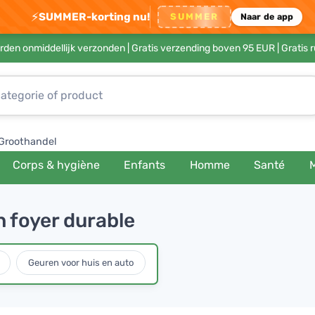
⚡
SUMMER-korting nu!
SUMMER
Naar de app
rden onmiddellijk verzonden |
Gratis verzending boven 95 EUR
| Gratis 
Groothandel
Corps & hygiène
Enfants
Homme
Santé
n foyer durable
Geuren voor huis en auto