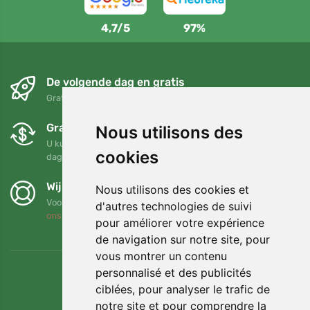
4,7/5
97%
De volgende dag en gratis
Gratis verzending voor bestellingen boven 95 EUR
Gratis ruilen en retourneren
Nous utilisons des
U kunt uw bestelling op elk gewenst moment binnen 90
cookies
dagen retourneren of ruilen
Wij steunen Trees.org
Nous utilisons des cookies et
Voor elke bestelling planten we een boom! Lees meer
Over
d'autres technologies de suivi
ons
.
pour améliorer votre expérience
de navigation sur notre site, pour
vous montrer un contenu
personnalisé et des publicités
ciblées, pour analyser le trafic de
notre site et pour comprendre la