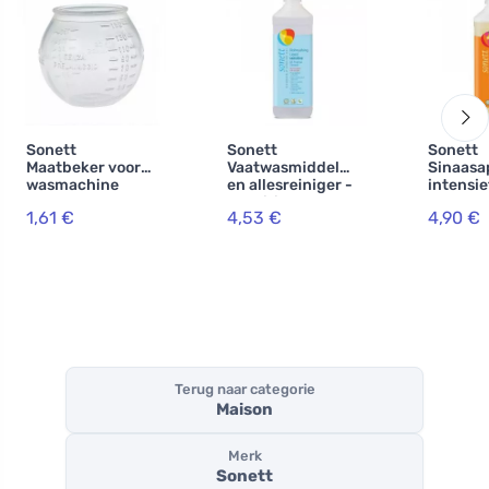
Sonett
Sonett
Sonett
Maatbeker voor
Vaatwasmiddel
Sinaasa
wasmachine
en allesreiniger -
intensie
Sensitive 500 ml
500 ml
1,61 €
4,53 €
4,90 €
Terug naar categorie
Maison
Merk
Sonett