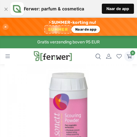
×
Ferwer: parfum & cosmetica
Naar de app
⚡
SUMMER-korting nu!
×
SUMMER
Naar de app
Gratis verzending boven 95 EUR
0