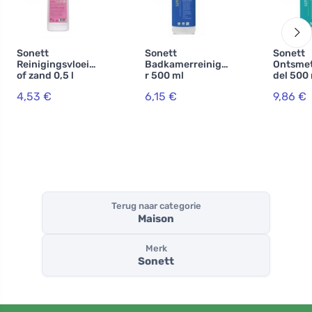
Sonett
Sonett
Sonett
Reinigingsvloeist
Badkamerreinige
Ontsmet
of zand 0,5 l
r 500 ml
del 500
4,53 €
6,15 €
9,86 €
Terug naar categorie
Maison
Merk
Sonett