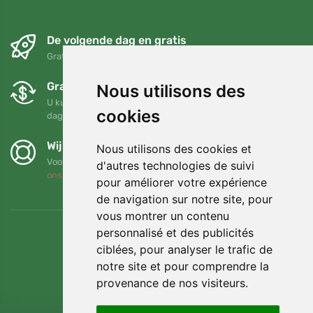
De volgende dag en gratis
Gratis verzending voor bestellingen boven 95 EUR
Gratis ruilen en retourneren
Nous utilisons des
U kunt uw bestelling op elk gewenst moment binnen 90
cookies
dagen retourneren of ruilen
Wij steunen Trees.org
Nous utilisons des cookies et
Voor elke bestelling planten we een boom! Lees meer
Over
d'autres technologies de suivi
ons
.
pour améliorer votre expérience
de navigation sur notre site, pour
vous montrer un contenu
personnalisé et des publicités
ciblées, pour analyser le trafic de
notre site et pour comprendre la
provenance de nos visiteurs.