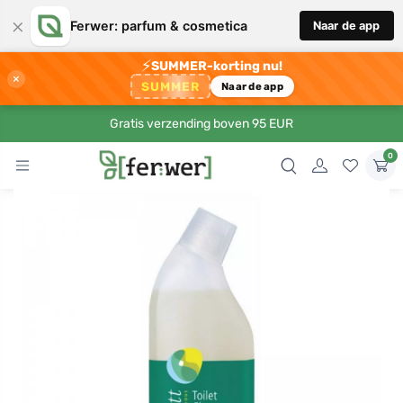
×
Ferwer: parfum & cosmetica
Naar de app
⚡
SUMMER-korting nu!
×
SUMMER
Naar de app
Gratis verzending boven 95 EUR
0