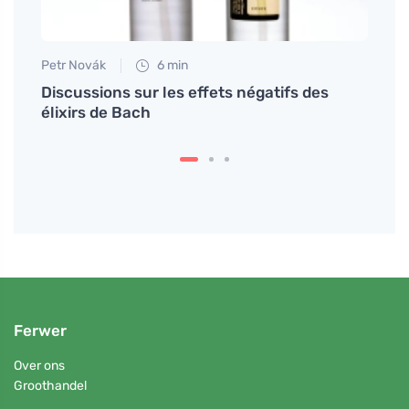
Petr Novák
6 min
Eva No
Discussions sur les effets négatifs des
Quels
élixirs de Bach
l'arg
Ferwer
Over ons
Groothandel