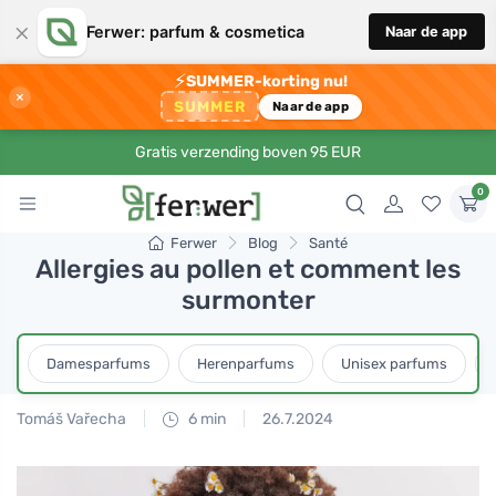
×
Ferwer: parfum & cosmetica
Naar de app
⚡
SUMMER-korting nu!
×
SUMMER
Naar de app
Gratis verzending boven 95 EUR
0
Ferwer
Blog
Santé
Allergies au pollen et comment les
surmonter
Damesparfums
Herenparfums
Unisex parfums
Tomáš Vařecha
6 min
26.7.2024