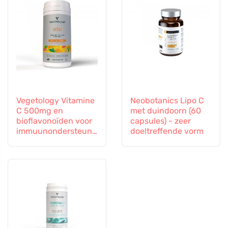
Vegetology Vitamine
Neobotanics Lipo C
C 500mg en
met duindoorn (60
bioflavonoïden voor
capsules) - zeer
immuunondersteuni
doeltreffende vorm
ng, 60 capsules