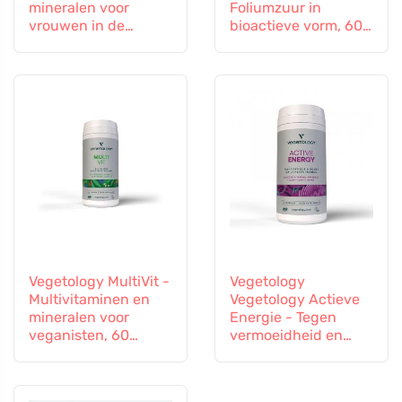
mineralen voor
Foliumzuur in
vrouwen in de
bioactieve vorm, 60
overgang, 60
capsules
capsules
Vegetology MultiVit -
Vegetology
Multivitaminen en
Vegetology Actieve
mineralen voor
Energie - Tegen
veganisten, 60
vermoeidheid en
tabletten
uitputting, 60
capsules