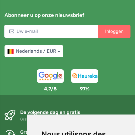
Abonneer u op onze nieuwsbrief
Inloggen
Nederlands / EUR
4,7/5
97%
De volgende dag en gratis
Gratis verzending voor bestellingen boven 95 EUR
Gratis ruilen en retourneren
Nous utilisons des