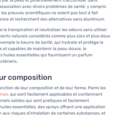
 par la peau et potentiellement s'accumuler dans
association avec divers problèmes de santé, y compris
 les preuves scientifiques ne soient pas tout à fait
ence et recherchent des alternatives sans aluminium.
a transpiration et neutraliser les odeurs sans utiliser
édients naturels considérés comme plus sûrs et plus doux
exemple le beurre de karité, qui hydrate et protège la
s et capables de maintenir la peau douce, le
es huiles essentielles qui fournissent un parfum
ctériens.
eur composition
ction de leur composition et de leur forme. Parmi les
umes
, qui sont facilement applicables et contiennent
nets solides qui sont pratiques et facilement
uiles essentielles, des sprays offrant une application
tion aux risques d'inhalation de certaines substances, et