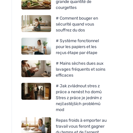
grande quantité de
courgettes
# Comment bouger en
sécurité quand vous
souffrez du dos
# Système fonctionnel
pour les papiers et les
reçus étape par étape
# Mains sèches dues aux
lavages fréquents et soins
efficaces
# Jak zvládnout stres z
práce a nenést ho domů
Stres z práce je jedním z
nejčastějších problémů
mod
Repas froids à emporter au
travail vous feront gagner
du temps et de l'argent