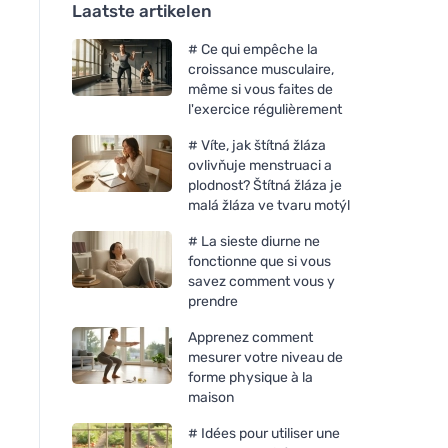
Laatste artikelen
# Ce qui empêche la
croissance musculaire,
même si vous faites de
l'exercice régulièrement
# Víte, jak štítná žláza
ovlivňuje menstruaci a
plodnost? Štítná žláza je
malá žláza ve tvaru motýl
# La sieste diurne ne
fonctionne que si vous
savez comment vous y
prendre
Apprenez comment
mesurer votre niveau de
forme physique à la
maison
# Idées pour utiliser une