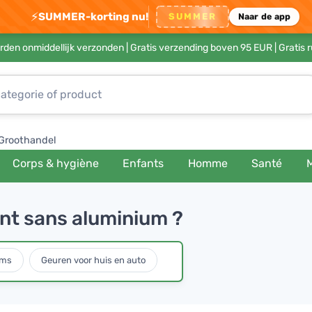
⚡
SUMMER-korting nu!
SUMMER
Naar de app
rden onmiddellijk verzonden |
Gratis verzending boven 95 EUR
| Gratis 
Groothandel
Corps & hygiène
Enfants
Homme
Santé
nt sans aluminium ?
ums
Geuren voor huis en auto