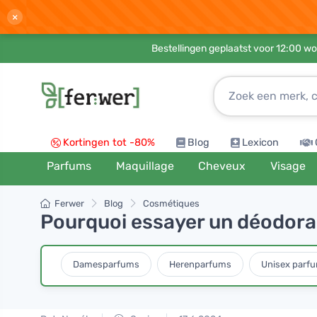
×
Bestellingen geplaatst voor 12:00 wo
Kortingen tot -80%
Blog
Lexicon
Parfums
Maquillage
Cheveux
Visage
Ferwer
Blog
Cosmétiques
Pourquoi essayer un déodora
Damesparfums
Herenparfums
Unisex parf