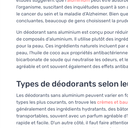
études suggèrent que l'
aluminium
peut être absorbé
l'organisme, suscitant des inquiétudes quant à son 
le cancer du sein et la maladie d'Alzheimer. Bien que
concluantes, beaucoup de gens choisissent la prud
Un déodorant sans aluminium est conçu pour réduire l
de composés d'aluminium. Il utilise plutôt des ingr
pour la peau. Ces ingrédients naturels incluent par 
peau, l'huile de coco aux propriétés antibactérienne
bicarbonate de soude qui neutralise les odeurs, et l
agréable et ont souvent également des effets antiba
Types de déodorants selon l
Les déodorants sans aluminium peuvent varier en fon
types les plus courants, on trouve les
crèmes et ba
généralement des ingrédients hydratants, des bâton
transportables, souvent avec un parfum agréable d'h
rapide et facile. D'un autre côté, il faut faire atten