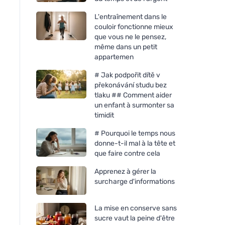
L'entraînement dans le
couloir fonctionne mieux
que vous ne le pensez,
même dans un petit
appartemen
# Jak podpořit dítě v
překonávání studu bez
tlaku ## Comment aider
un enfant à surmonter sa
Urtekram Deodorant roll-on
Kvitok Vaste Deodor
timidit
crème MEN 50 ml BIO
SENSES - Universe 
# Pourquoi le temps nous
donne-t-il mal à la tête et
que faire contre cela
Apprenez à gérer la
surcharge d'informations
La mise en conserve sans
sucre vaut la peine d'être