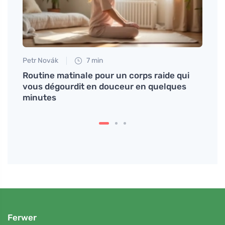
Petr Novák
7 min
Tomáš
Routine matinale pour un corps raide qui
Vinai
vous dégourdit en douceur en quelques
les a
minutes
Ferwer