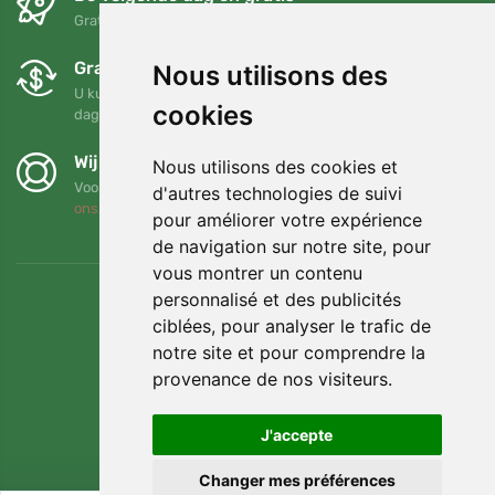
Gratis verzending voor bestellingen boven 95 EUR
Gratis ruilen en retourneren
Nous utilisons des
U kunt uw bestelling op elk gewenst moment binnen 90
cookies
dagen retourneren of ruilen
Wij steunen Trees.org
Nous utilisons des cookies et
Voor elke bestelling planten we een boom! Lees meer
Over
d'autres technologies de suivi
ons
.
pour améliorer votre expérience
de navigation sur notre site, pour
vous montrer un contenu
personnalisé et des publicités
ciblées, pour analyser le trafic de
notre site et pour comprendre la
provenance de nos visiteurs.
J'accepte
Changer mes préférences