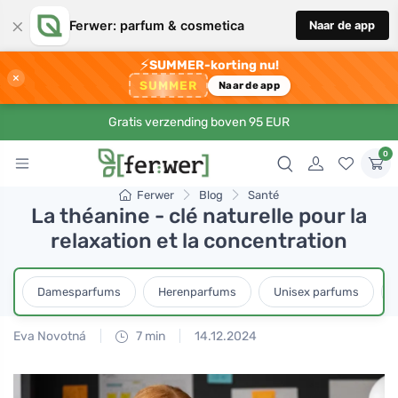
×
Ferwer: parfum & cosmetica
Naar de app
⚡
SUMMER-korting nu!
×
SUMMER
Naar de app
Gratis verzending boven 95 EUR
0
Ferwer
Blog
Santé
La théanine - clé naturelle pour la
relaxation et la concentration
Damesparfums
Herenparfums
Unisex parfums
Eva Novotná
7 min
14.12.2024