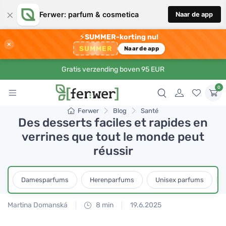
×
Ferwer: parfum & cosmetica
Naar de app
⚡
SUMMER-korting nu!
×
SUMMER
Naar de app
Gratis verzending boven 95 EUR
0
Ferwer
Blog
Santé
Des desserts faciles et rapides en
verrines que tout le monde peut
réussir
Damesparfums
Herenparfums
Unisex parfums
Martina Domanská
8 min
19.6.2025