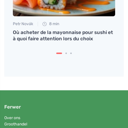
Petr Novák
8 min
Tomáš
es
Où acheter de la mayonnaise pour sushi et
Le jo
é.
à quoi faire attention lors du choix
vos o
Ferwer
Over ons
Groothandel