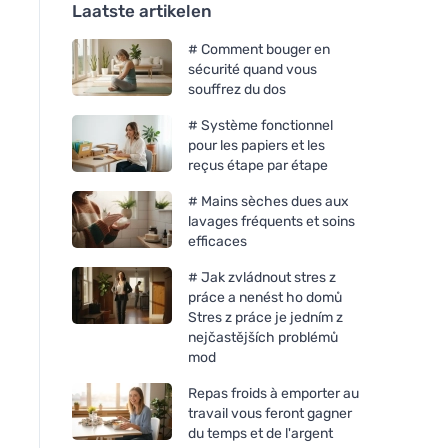
Laatste artikelen
# Comment bouger en
sécurité quand vous
souffrez du dos
# Système fonctionnel
pour les papiers et les
reçus étape par étape
# Mains sèches dues aux
lavages fréquents et soins
efficaces
# Jak zvládnout stres z
práce a nenést ho domů
Stres z práce je jedním z
nejčastějších problémů
mod
Repas froids à emporter au
travail vous feront gagner
du temps et de l'argent