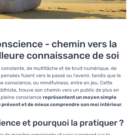
onscience - chemin vers la
illeure connaissance de soi
n constante, de multitâche et de bruit numérique, de
nsées fuient vers le passé ou l'avenir, tandis que le
ne conscience, ou mindfulness, entre en jeu. Cette
ddhiste, trouve son chemin vers un public de plus en
a pleine conscience
représentent un moyen simple
 présent et de mieux comprendre son moi intérieur
.
ience et pourquoi la pratiquer ?
er de manière consciente et sans jugement sur le