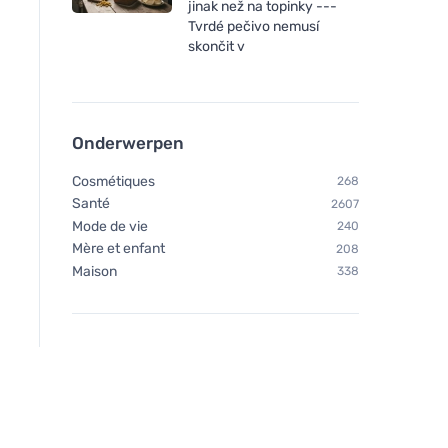
jinak než na topinky ---
Tvrdé pečivo nemusí
skončit v
Tierra Verde Luchtverfrisser
Kvitok Bloemenwate
Onderwerpen
- Biologische lavendel (100
verstuiver - lavende
ml)
ml) - harmoniseert 
Cosmétiques
268
verzacht
Santé
2607
Mode de vie
240
Mère et enfant
208
Maison
338