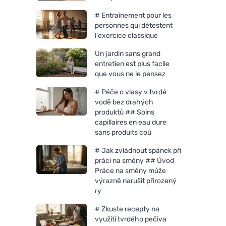
# Entraînement pour les
personnes qui détestent
l'exercice classique
Un jardin sans grand
entretien est plus facile
que vous ne le pensez
# Péče o vlasy v tvrdé
vodě bez drahých
produktů ## Soins
capillaires en eau dure
sans produits coû
# Jak zvládnout spánek při
práci na směny ## Úvod
Práce na směny může
výrazně narušit přirozený
ry
# Zkuste recepty na
využití tvrdého pečiva