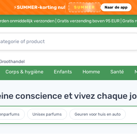
⚡
SUMMER-korting nu!
SUMMER
Naar de app
rden onmiddellijk verzonden |
Gratis verzending boven 95 EUR
| Gratis 
Groothandel
Corps & hygiène
Enfants
Homme
Santé
eine conscience et vivez chaque j
enparfums
Unisex parfums
Geuren voor huis en auto