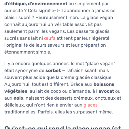
d’éthique, d’environnement
ou simplement par
curiosité ? Cela signifie-t-il abandonner à jamais ce
plaisir sucré ? Heureusement, non. La glace vegan
connaît aujourd'hui un véritable essor. Et pas
seulement parmi les vegans. Les desserts glacés
sucrés sans lait ni
œufs
attirent par leur légèreté,
l'originalité de leurs saveurs et leur préparation
étonnamment simple.
Il y a encore quelques années, le mot "glace vegan"
était synonyme de
sorbet
— rafraîchissant, mais
souvent plus acide que la crème glacée classique.
Aujourd'hui, tout est différent. Grâce aux
boissons
végétales
, au lait de coco ou d’amande, à l’
avocat
ou
aux
noix
, naissent des desserts crémeux, onctueux et
délicieux, qui n'ont rien à envier aux
glaces
traditionnelles. Parfois, elles les surpassent même.
Qu'est-ce qui rend la glace vegan (et