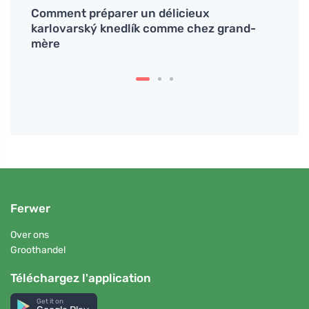
le
Comment préparer un délicieux
# Chu
karlovarský knedlík comme chez grand-
fonc
mère
Ferwer
Over ons
Groothandel
Téléchargez l'application
Get it on