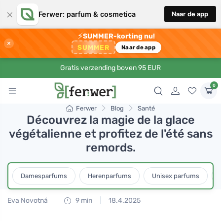
×
Ferwer: parfum & cosmetica
Naar de app
⚡
SUMMER-korting nu!
×
SUMMER
Naar de app
Gratis verzending boven 95 EUR
0
Ferwer
Blog
Santé
Découvrez la magie de la glace
végétalienne et profitez de l'été sans
remords.
Damesparfums
Herenparfums
Unisex parfums
Eva Novotná
9 min
18.4.2025