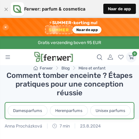
×
Ferwer: parfum & cosmetica
Naar de app
⚡
SUMMER-korting nu!
×
SUMMER
Naar de app
Gratis verzending boven 95 EUR
0
Ferwer
Blog
Mère et enfant
Comment tomber enceinte ? Étapes
pratiques pour une conception
réussie
Damesparfums
Herenparfums
Unisex parfums
Anna Procházková
7 min
23.8.2024