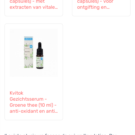
capsules) - met
capsules) - voor
extracten van vitale
ontgifting en
paddenstoelen en
ondersteuning van
ginseng
de immuniteit
Kvitok
Gezichtsserum -
Groene thee (10 ml) -
anti-oxidant en anti-
inflammatoire
effecten