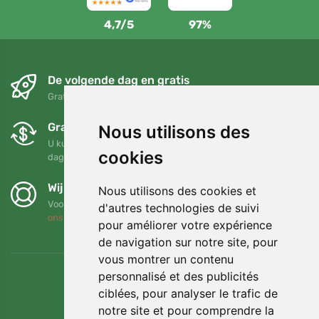
4,7/5
97%
De volgende dag en gratis
Gratis verzending voor bestellingen boven 95 EUR
Gratis ruilen en retourneren
Nous utilisons des
U kunt uw bestelling op elk gewenst moment binnen 90
cookies
dagen retourneren of ruilen
Wij steunen Trees.org
Nous utilisons des cookies et
Voor elke bestelling planten we een boom! Lees meer
Over
d'autres technologies de suivi
ons
.
pour améliorer votre expérience
de navigation sur notre site, pour
vous montrer un contenu
personnalisé et des publicités
ciblées, pour analyser le trafic de
notre site et pour comprendre la