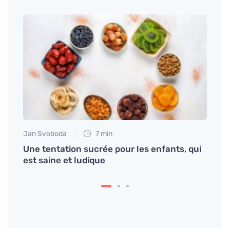
Jan Svoboda
7 min
Petr N
Une tentation sucrée pour les enfants, qui
Téter
est saine et ludique
relat