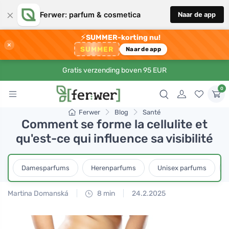
×
Ferwer: parfum & cosmetica
Naar de app
⚡
SUMMER-korting nu!
×
SUMMER
Naar de app
Gratis verzending boven 95 EUR
0
Ferwer
Blog
Santé
Comment se forme la cellulite et
qu'est-ce qui influence sa visibilité
Damesparfums
Herenparfums
Unisex parfums
Martina Domanská
8 min
24.2.2025