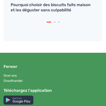
e
Pourquoi choisir des biscuits faits maison
Les b
et les déguster sans culpabilité
le co
Ferwer
Over ons
Groothandel
Téléchargez l'application
Get it on
Google Play