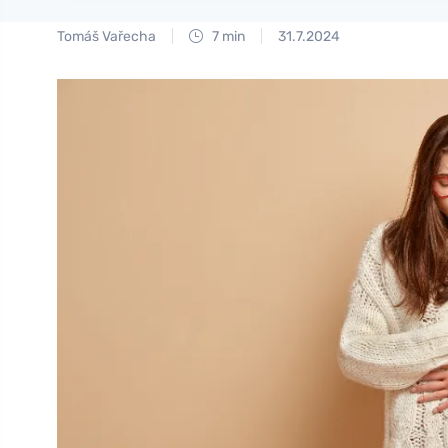
Tomáš Vařecha
7 min
31.7.2024