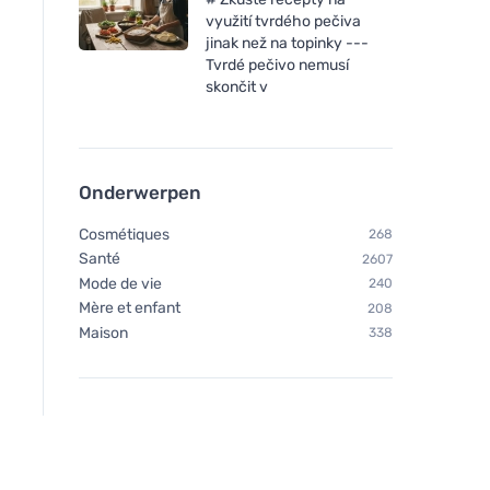
využití tvrdého pečiva
jinak než na topinky ---
Tvrdé pečivo nemusí
skončit v
Onderwerpen
Cosmétiques
268
Santé
2607
Mode de vie
240
Mère et enfant
208
Maison
338