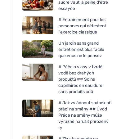
sucre vaut la peine d'être
essayée
# Entraînement pour les
personnes qui détestent
l'exercice classique
Un jardin sans grand
entretien est plus facile
que vous ne le pensez
# Péče o vlasy v tvrdé
vodě bez drahých
produktů ## Soins
capillaires en eau dure
sans produits coû
# Jak zvládnout spánek při
práci na směny ## Úvod
Práce na směny může
výrazně narušit přirozený
ry
# Zkuste recepty na