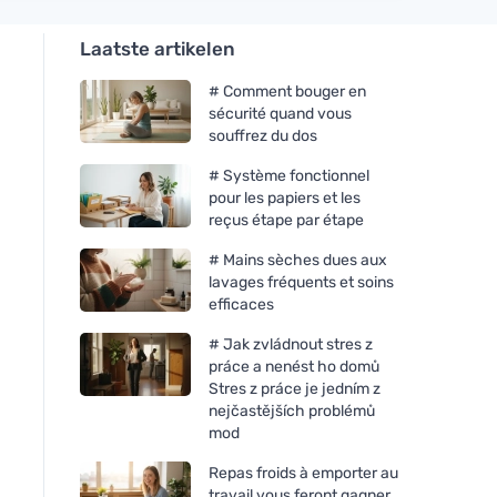
Laatste artikelen
# Comment bouger en
sécurité quand vous
souffrez du dos
# Système fonctionnel
pour les papiers et les
reçus étape par étape
# Mains sèches dues aux
lavages fréquents et soins
efficaces
# Jak zvládnout stres z
práce a nenést ho domů
Stres z práce je jedním z
nejčastějších problémů
mod
Repas froids à emporter au
travail vous feront gagner