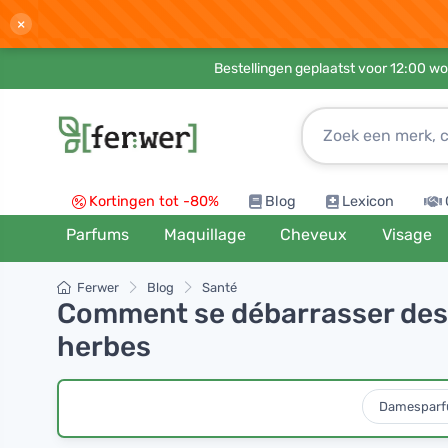
×
Bestellingen geplaatst voor 12:00 wo
Kortingen tot -80%
Blog
Lexicon
Parfums
Maquillage
Cheveux
Visage
Ferwer
Blog
Santé
Comment se débarrasser des
herbes
Damespar