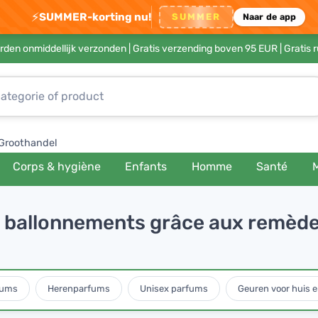
⚡
SUMMER-korting nu!
SUMMER
Naar de app
rden onmiddellijk verzonden |
Gratis verzending boven 95 EUR
| Gratis 
Groothandel
Corps & hygiène
Enfants
Homme
Santé
 ballonnements grâce aux remède
fums
Herenparfums
Unisex parfums
Geuren voor huis e