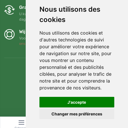
Gratis ruilen en retourneren
Nous utilisons des
U kunt uw bestelling op elk gewenst moment binnen 90
cookies
dagen retourneren of ruilen
Wij steunen Trees.org
Nous utilisons des cookies et
Voor elke bestelling planten we een boom! Lees meer
Over
d'autres technologies de suivi
ons
.
pour améliorer votre expérience
de navigation sur notre site, pour
vous montrer un contenu
personnalisé et des publicités
ciblées, pour analyser le trafic de
notre site et pour comprendre la
provenance de nos visiteurs.
J'accepte
Changer mes préférences
© Topshelf s.r.o. Alle rechten voorbehouden.