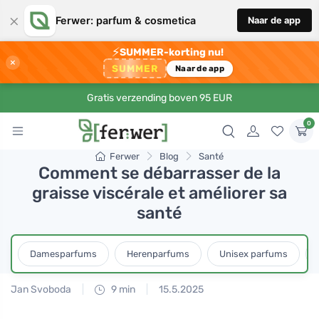
×
Ferwer: parfum & cosmetica
Naar de app
⚡
SUMMER-korting nu!
×
SUMMER
Naar de app
Gratis verzending boven 95 EUR
0
Ferwer
Blog
Santé
Comment se débarrasser de la
graisse viscérale et améliorer sa
santé
Damesparfums
Herenparfums
Unisex parfums
Jan Svoboda
9 min
15.5.2025