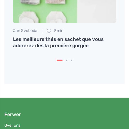
Jan Svoboda
9 min
Petr N
ommes
Les meilleurs thés en sachet que vous
Essay
ses
adorerez dès la première gorgée
miso
Ferwer
Over ons