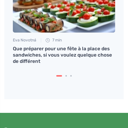
Eva Novotná
7 min
Martin
Que préparer pour une fête à la place des
Recet
sandwiches, si vous voulez quelque chose
vous 
de différent