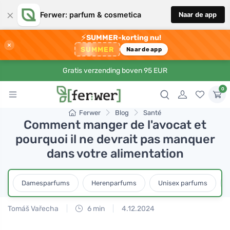
×
Ferwer: parfum & cosmetica
Naar de app
⚡
SUMMER-korting nu!
×
SUMMER
Naar de app
Gratis verzending boven 95 EUR
0
Ferwer
Blog
Santé
Comment manger de l'avocat et
pourquoi il ne devrait pas manquer
dans votre alimentation
Damesparfums
Herenparfums
Unisex parfums
Tomáš Vařecha
6 min
4.12.2024