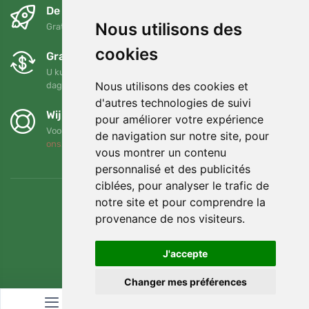
De volgende dag en gratis
Nous utilisons des
Gratis verzending voor bestellingen boven 95 EUR
cookies
Gratis ruilen en retourneren
U kunt uw bestelling op elk gewenst moment binnen 90
Nous utilisons des cookies et
dagen retourneren of ruilen
d'autres technologies de suivi
Wij steunen Trees.org
pour améliorer votre expérience
Voor elke bestelling planten we een boom! Lees meer
Over
de navigation sur notre site, pour
ons
.
vous montrer un contenu
personnalisé et des publicités
ciblées, pour analyser le trafic de
notre site et pour comprendre la
provenance de nos visiteurs.
J'accepte
Changer mes préférences