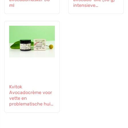
ml
intensieve
regeneratie
Kvitok
Avocadocrème voor
vette en
problematische huid
(60 ml) - nieuwe
formule