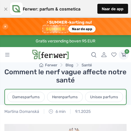
×
Ferwer: parfum & cosmetica
Naar de app
⚡
SUMMER-korting nu!
×
SUMMER
Naar de app
Gratis verzending boven 95 EUR
0
Ferwer
Blog
Santé
Comment le nerf vague affecte notre
santé
Damesparfums
Herenparfums
Unisex parfums
Martina Domanská
6 min
9.1.2025