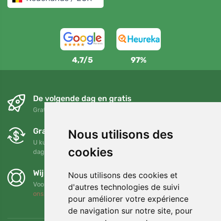
4,7/5
97%
De volgende dag en gratis
Gratis verzending voor bestellingen boven 95 EUR
Gratis ruilen en retourneren
Nous utilisons des
U kunt uw bestelling op elk gewenst moment binnen 90
cookies
dagen retourneren of ruilen
Wij steunen Trees.org
Nous utilisons des cookies et
Voor elke bestelling planten we een boom! Lees meer
Over
d'autres technologies de suivi
ons
.
pour améliorer votre expérience
de navigation sur notre site, pour