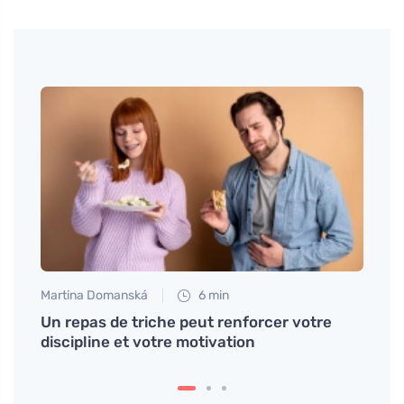
Martina Domanská
6 min
Petr N
Un repas de triche peut renforcer votre
Vivre
s en
discipline et votre motivation
même 
tâch