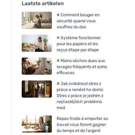
Laatste artikelen
# Comment bouger en
sécurité quand vous
souffrez du dos
# Système fonctionnel
pour les papiers et les
reçus étape par étape
# Mains sèches dues aux
lavages fréquents et soins
efficaces
# Jak zvládnout stres z
práce a nenést ho domů
Stres z práce je jedním z
nejčastějších problémů
mod
Repas froids à emporter au
travail vous feront gagner
du temps et de l'argent