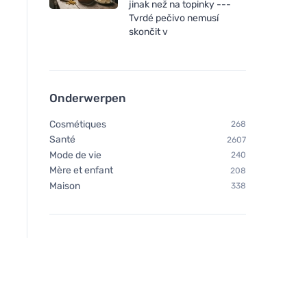
jinak než na topinky ---
Tvrdé pečivo nemusí
skončit v
Onderwerpen
Cosmétiques
268
Santé
2607
Mode de vie
240
Mère et enfant
208
Maison
338