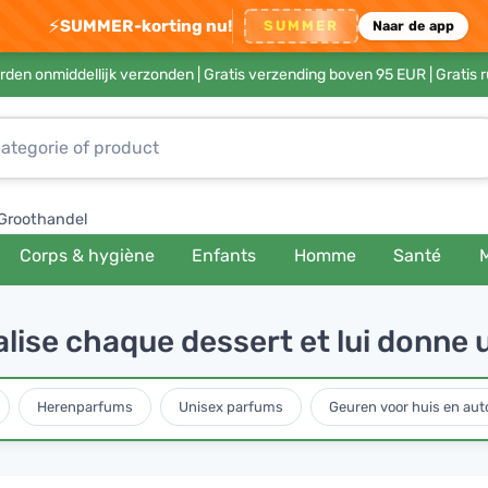
⚡
SUMMER-korting nu!
SUMMER
Naar de app
rden onmiddellijk verzonden |
Gratis verzending boven 95 EUR
| Gratis 
Groothandel
Corps & hygiène
Enfants
Homme
Santé
lise chaque dessert et lui donne 
Herenparfums
Unisex parfums
Geuren voor huis en aut