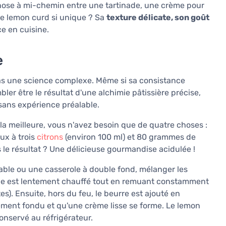
ose à mi-chemin entre une tartinade, une crème pour
le lemon curd si unique ? Sa
texture délicate, son goût
e en cuisine.
e
pas une science complexe. Même si sa consistance
er être le résultat d'une alchimie pâtissière précise,
sans expérience préalable.
 la meilleure, vous n'avez besoin que de quatre choses :
ux à trois
citrons
(environ 100 ml) et 80 grammes de
le résultat ? Une délicieuse gourmandise acidulée !
able ou une casserole à double fond, mélanger les
ange est lentement chauffé tout en remuant constamment
s). Ensuite, hors du feu, le beurre est ajouté en
ment fondu et qu'une crème lisse se forme. Le lemon
onservé au réfrigérateur.