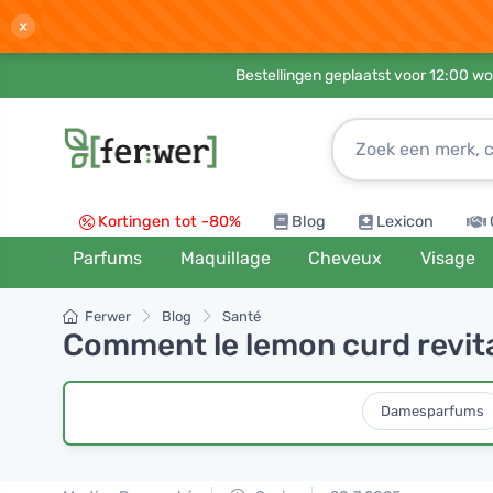
×
Bestellingen geplaatst voor 12:00 wo
Kortingen tot -80%
Blog
Lexicon
Parfums
Maquillage
Cheveux
Visage
Ferwer
Blog
Santé
Comment le lemon curd revita
Damesparfums