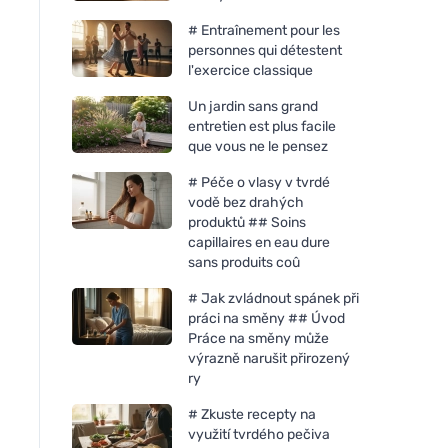
# Entraînement pour les
personnes qui détestent
l'exercice classique
Un jardin sans grand
entretien est plus facile
que vous ne le pensez
# Péče o vlasy v tvrdé
vodě bez drahých
produktů ## Soins
capillaires en eau dure
sans produits coû
# Jak zvládnout spánek při
práci na směny ## Úvod
Práce na směny může
výrazně narušit přirozený
ry
# Zkuste recepty na
využití tvrdého pečiva