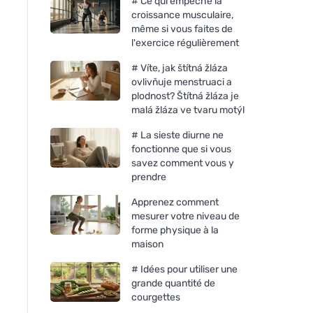
# Ce qui empêche la
croissance musculaire,
même si vous faites de
l'exercice régulièrement
# Víte, jak štítná žláza
ovlivňuje menstruaci a
plodnost? Štítná žláza je
malá žláza ve tvaru motýl
# La sieste diurne ne
fonctionne que si vous
savez comment vous y
prendre
Apprenez comment
mesurer votre niveau de
forme physique à la
maison
# Idées pour utiliser une
grande quantité de
courgettes