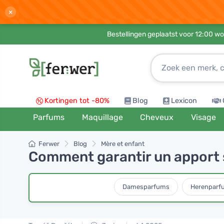
×
Bestellingen geplaatst voor 12:00 wo
Kortingen tot -80%
Blog
Lexicon
Parfums
Maquillage
Cheveux
Visage
Ferwer
Blog
Mère et enfant
Comment garantir un apport s
Damesparfums
Herenparf