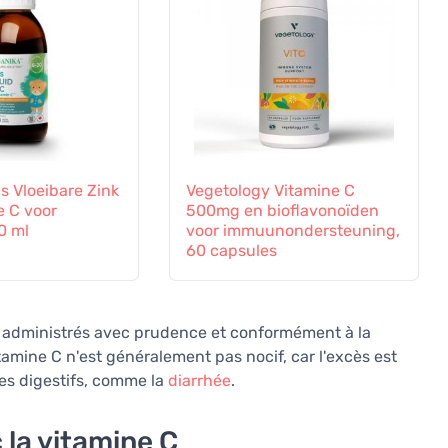
s Vloeibare Zink
Vegetology Vitamine C
e C voor
500mg en bioflavonoïden
0 ml
voor immuunondersteuning,
60 capsules
e administrés avec prudence et conformément à la
tamine C n'est généralement pas nocif, car l'excès est
les digestifs, comme la
diarrhée
.
 la vitamine C