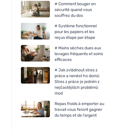
# Comment bouger en
sécurité quand vous
souffrez du dos
# Système fonctionnel
pour les papiers et les
reçus étape par étape
# Mains sèches dues aux
lavages fréquents et soins
efficaces
# Jak zvládnout stres z
práce a nenést ho domů
Stres z práce je jedním z
nejčastějších problémů
mod
Repas froids à emporter au
travail vous feront gagner
du temps et de l'argent