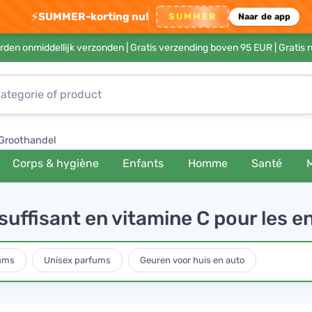
⚡
SUMMER-korting nu!
SUMMER
Naar de app
rden onmiddellijk verzonden |
Gratis verzending boven 95 EUR
| Gratis 
Groothandel
Corps & hygiène
Enfants
Homme
Santé
uffisant en vitamine C pour les e
ums
Unisex parfums
Geuren voor huis en auto