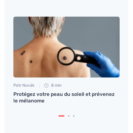
Petr Novák
8 min
Anna 
Protégez votre peau du soleil et prévenez
Buvez
le mélanome
ainsi