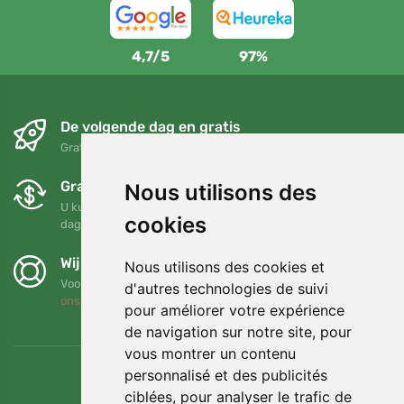
4,7/5
97%
De volgende dag en gratis
Gratis verzending voor bestellingen boven 95 EUR
Gratis ruilen en retourneren
Nous utilisons des
U kunt uw bestelling op elk gewenst moment binnen 90
cookies
dagen retourneren of ruilen
Wij steunen Trees.org
Nous utilisons des cookies et
Voor elke bestelling planten we een boom! Lees meer
Over
d'autres technologies de suivi
ons
.
pour améliorer votre expérience
de navigation sur notre site, pour
vous montrer un contenu
personnalisé et des publicités
ciblées, pour analyser le trafic de