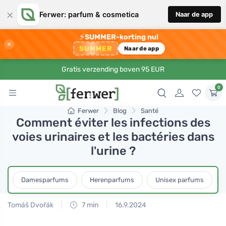
×
Ferwer: parfum & cosmetica
Naar de app
⚡
SUMMER-korting nu!
×
SUMMER
Naar de app
Gratis verzending boven 95 EUR
0
Ferwer
Blog
Santé
Comment éviter les infections des
voies urinaires et les bactéries dans
l'urine ?
Damesparfums
Herenparfums
Unisex parfums
Tomáš Dvořák
7 min
16.9.2024