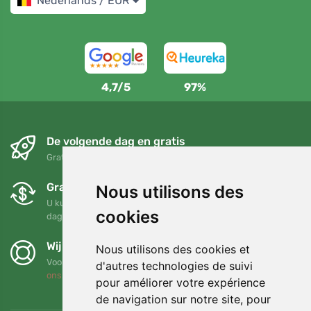
Nederlands / EUR
4,7/5
97%
De volgende dag en gratis
Gratis verzending voor bestellingen boven 95 EUR
Gratis ruilen en retourneren
Nous utilisons des
U kunt uw bestelling op elk gewenst moment binnen 90
cookies
dagen retourneren of ruilen
Wij steunen Trees.org
Nous utilisons des cookies et
Voor elke bestelling planten we een boom! Lees meer
Over
d'autres technologies de suivi
ons
.
pour améliorer votre expérience
de navigation sur notre site, pour