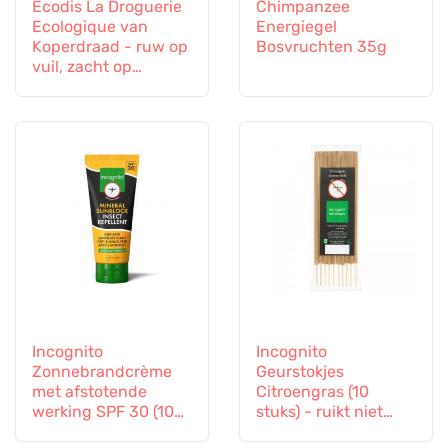
Ecodis La Droguerie
Chimpanzee
Ecologique van
Energiegel
Koperdraad - ruw op
Bosvruchten 35g
vuil, zacht op
oppervlakken
Incognito
Incognito
Zonnebrandcrème
Geurstokjes
met afstotende
Citroengras (10
werking SPF 30 (100
stuks) - ruikt niet
ml) - ook geschikt
naar lastige insecten