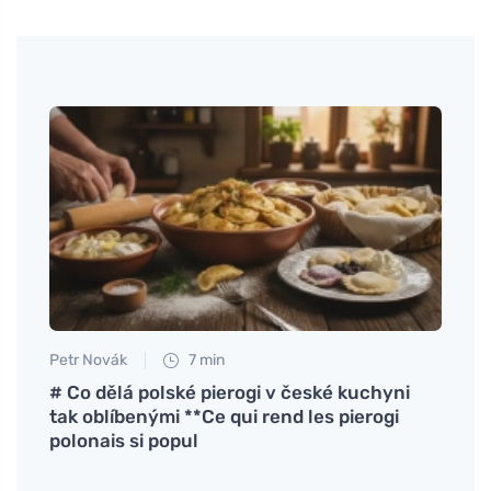
Petr Novák
7 min
Petr N
ngle
# Co dělá polské pierogi v české kuchyni
Magné
tak oblíbenými **Ce qui rend les pierogi
mémoi
polonais si popul