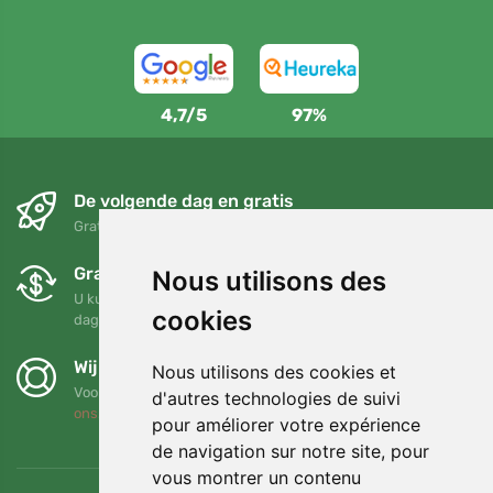
4,7/5
97%
De volgende dag en gratis
Gratis verzending voor bestellingen boven 95 EUR
Gratis ruilen en retourneren
Nous utilisons des
U kunt uw bestelling op elk gewenst moment binnen 90
cookies
dagen retourneren of ruilen
Wij steunen Trees.org
Nous utilisons des cookies et
Voor elke bestelling planten we een boom! Lees meer
Over
d'autres technologies de suivi
ons
.
pour améliorer votre expérience
de navigation sur notre site, pour
vous montrer un contenu