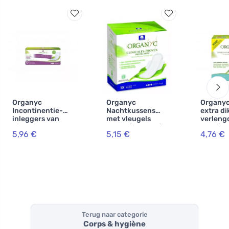
Organyc
Organyc
Organyc
Incontinentie-
Nachtkussens
extra di
inleggers van
met vleugels
verlengd
biologisch katoen
Heavy (10 stuks) -
stuks)
5,96 €
5,15 €
4,76 €
NORMAL - 12
100% bio-katoen,
stuks
4 druppels
Terug naar categorie
Corps & hygiène