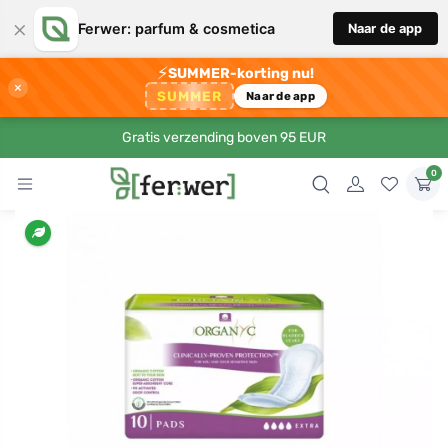
×
Ferwer: parfum & cosmetica
Naar de app
⚡
SUMMER-korting nu!
×
SUMMER
Naar de app
Gratis verzending boven 95 EUR
0