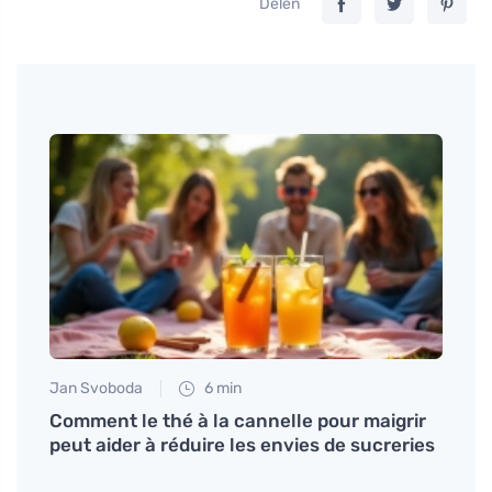
Delen
Jan Svoboda
6 min
Petr N
e la
Comment le thé à la cannelle pour maigrir
Vivre
peut aider à réduire les envies de sucreries
même 
tâch