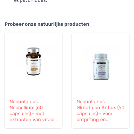
et psychiques.
Probeer onze natuurlijke producten
Neobotanics
Neobotanics
Neocellium (60
Glutathion Antiox (60
capsules) - met
capsules) - voor
extracten van vitale
ontgifting en
paddenstoelen en
ondersteuning van
ginseng
de immuniteit