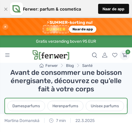
×
Ferwer: parfum & cosmetica
Naar de app
⚡
SUMMER-korting nu!
×
SUMMER
Naar de app
Gratis verzending boven 95 EUR
0
Ferwer
Blog
Santé
Avant de consommer une boisson
énergisante, découvrez ce qu'elle
fait à votre corps
Damesparfums
Herenparfums
Unisex parfums
Martina Domanská
7 min
22.3.2025