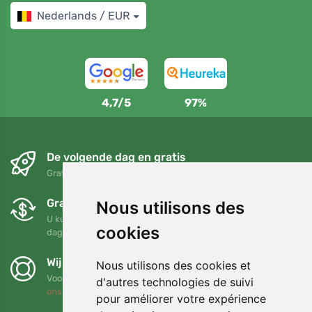
Nederlands / EUR
4,7/5
97%
De volgende dag en gratis
Gratis verzending voor bestellingen boven 95 EUR
Gratis ruilen en retourneren
Nous utilisons des
U kunt uw bestelling op elk gewenst moment binnen 90
cookies
dagen retourneren of ruilen
Wij steunen Trees.org
Nous utilisons des cookies et
Voor elke bestelling planten we een boom! Lees meer
Over
d'autres technologies de suivi
ons
.
pour améliorer votre expérience