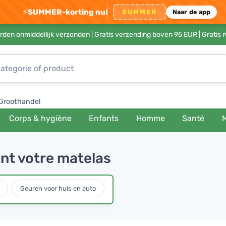
⚡
SUMMER-korting nu!
SUMMER
Naar de app
rden onmiddellijk verzonden |
Gratis verzending boven 95 EUR
| Gratis 
Groothandel
Corps & hygiène
Enfants
Homme
Santé
nt votre matelas
Geuren voor huis en auto