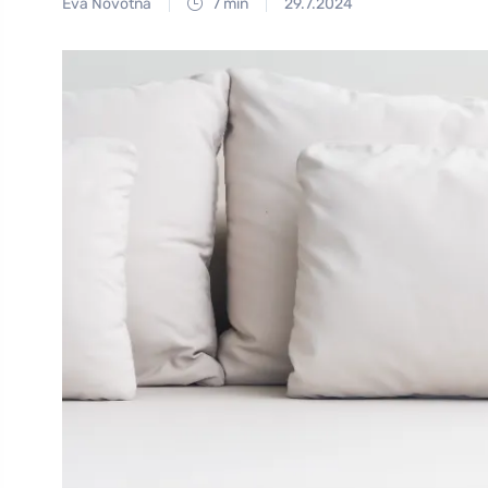
Eva Novotná
7 min
29.7.2024