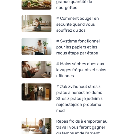
grande quantité de
courgettes
# Comment bouger en
sécurité quand vous
souffrez du dos
# Système fonctionnel
pour les papiers et les
reçus étape par étape
# Mains sèches dues aux
lavages fréquents et soins
efficaces
# Jak zvládnout stres z
práce a nenést ho domů
Stres z práce je jedním z
nejčastějších problémů
mod
Repas froids à emporter au
travail vous feront gagner
du temps et de l'argent