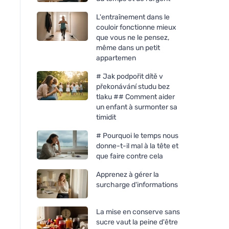
L'entraînement dans le
couloir fonctionne mieux
que vous ne le pensez,
même dans un petit
appartemen
# Jak podpořit dítě v
překonávání studu bez
tlaku ## Comment aider
un enfant à surmonter sa
timidit
# Pourquoi le temps nous
donne-t-il mal à la tête et
que faire contre cela
Apprenez à gérer la
surcharge d'informations
La mise en conserve sans
sucre vaut la peine d'être
Sonett Reinigingsvloeistof
Tierra Verde Reinig