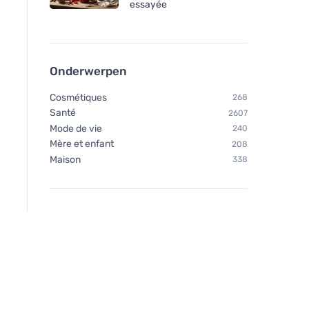
essayée
zand 0,5 l
(500 g) - met sinaa
Onderwerpen
Cosmétiques
268
Santé
2607
Mode de vie
240
Mère et enfant
208
Maison
338