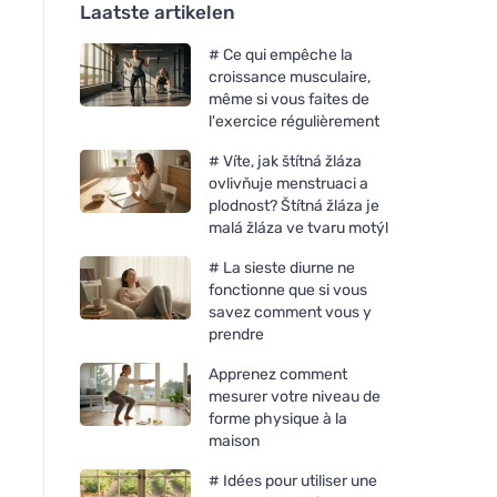
Laatste artikelen
# Ce qui empêche la
croissance musculaire,
même si vous faites de
l'exercice régulièrement
# Víte, jak štítná žláza
ovlivňuje menstruaci a
plodnost? Štítná žláza je
malá žláza ve tvaru motýl
# La sieste diurne ne
fonctionne que si vous
savez comment vous y
prendre
Apprenez comment
mesurer votre niveau de
forme physique à la
maison
# Idées pour utiliser une