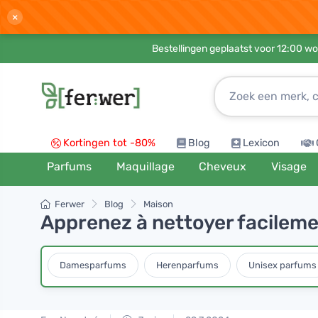
×
Bestellingen geplaatst voor 12:00 wo
Kortingen tot -80%
Blog
Lexicon
Parfums
Maquillage
Cheveux
Visage
Ferwer
Blog
Maison
Apprenez à nettoyer facileme
Damesparfums
Herenparfums
Unisex parfums