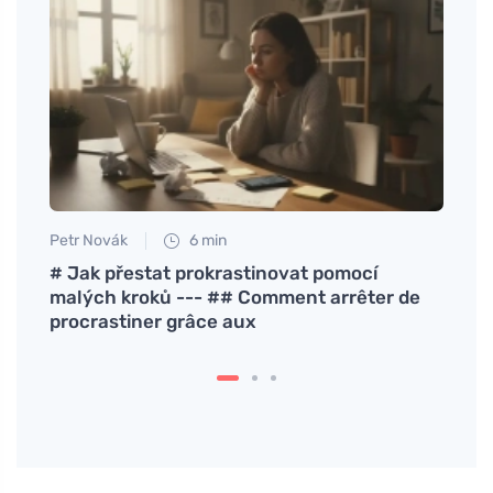
Petr Novák
6 min
Martin
e et
# Jak přestat prokrastinovat pomocí
Que s
malých kroků --- ## Comment arrêter de
moder
procrastiner grâce aux