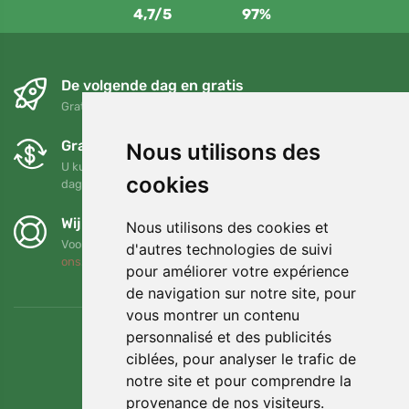
4,7/5
97%
De volgende dag en gratis
Gratis verzending voor bestellingen boven 95 EUR
Gratis ruilen en retourneren
Nous utilisons des
U kunt uw bestelling op elk gewenst moment binnen 90
cookies
dagen retourneren of ruilen
Wij steunen Trees.org
Nous utilisons des cookies et
Voor elke bestelling planten we een boom! Lees meer
Over
d'autres technologies de suivi
ons
.
pour améliorer votre expérience
de navigation sur notre site, pour
vous montrer un contenu
personnalisé et des publicités
ciblées, pour analyser le trafic de
notre site et pour comprendre la
provenance de nos visiteurs.