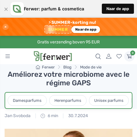
×
Ferwer: parfum & cosmetica
Naar de app
⚡
SUMMER-korting nu!
×
SUMMER
Naar de app
Gratis verzending boven 95 EUR
0
Ferwer
Blog
Mode de vie
Améliorez votre microbiome avec le
régime GAPS
Damesparfums
Herenparfums
Unisex parfums
Jan Svoboda
6 min
30.7.2024