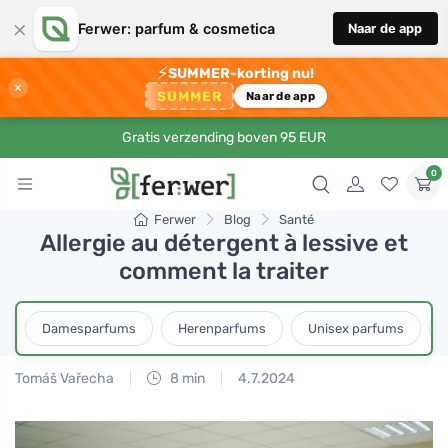
×
Ferwer: parfum & cosmetica
Naar de app
⚡
SUMMER-korting nu!
×
SUMMER
Naar de app
Gratis verzending boven 95 EUR
0
Ferwer
Blog
Santé
Allergie au détergent à lessive et
comment la traiter
Damesparfums
Herenparfums
Unisex parfums
Tomáš Vařecha
8 min
4.7.2024