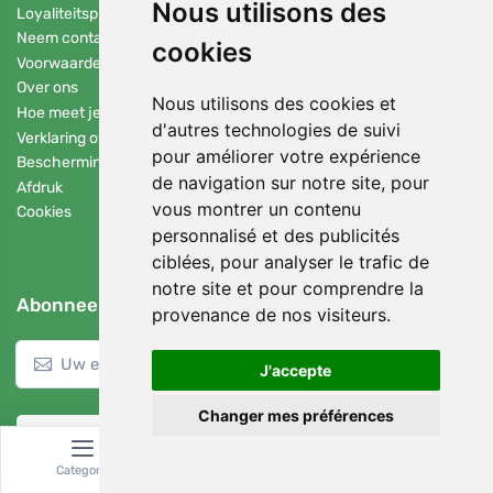
Nous utilisons des
Loyaliteitsprogramma
Neem contact op met
cookies
Voorwaarden en Condities
Over ons
Nous utilisons des cookies et
Hoe meet je de lengte van de voet
d'autres technologies de suivi
Verklaring over het gebruik van cookies
pour améliorer votre expérience
Bescherming van persoonsgegevens
de navigation sur notre site, pour
Afdruk
vous montrer un contenu
Cookies
personnalisé et des publicités
ciblées, pour analyser le trafic de
notre site et pour comprendre la
Abonneer u op onze nieuwsbrief
provenance de nos visiteurs.
Inloggen
J'accepte
Changer mes préférences
Nederlands / EUR
Categorie
Zoeken
Winkelwagen