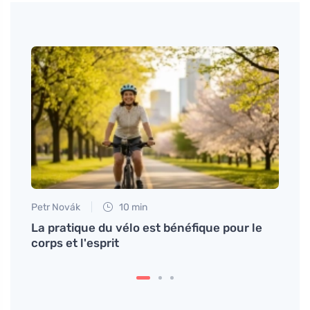
Petr Novák
10 min
Jan S
ièvre
La pratique du vélo est bénéfique pour le
Tarte
corps et l'esprit
facil