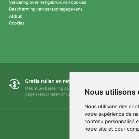
Verklaring over het gebruik van cookies
Bescherming van persoonsgegevens
Afdruk
Cookies
Gratis ruilen en retourneren
U kunt uw bestelling op elk gewenst moment binnen 90
Nous utilisons
dagen retourneren of ruilen
Nous utilisons des cook
votre expérience de na
contenu personnalisé et
notre site et pour com