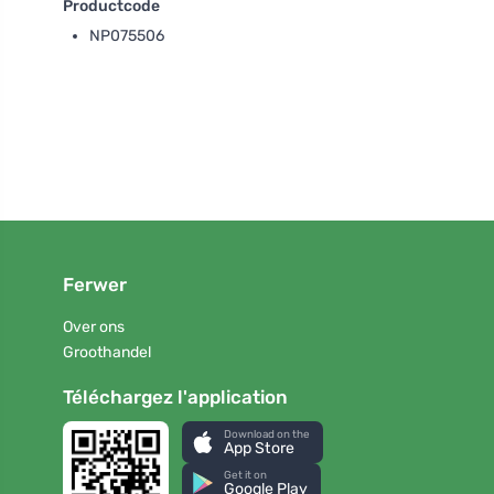
Productcode
NP075506
Ferwer
Over ons
Groothandel
Téléchargez l'application
Download on the
App Store
Get it on
Google Play