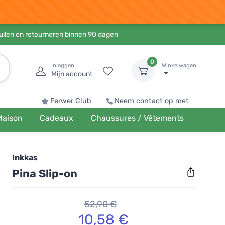
ruilen en retourneren binnen 90 dagen
0
Inloggen
Winkelwagen
Mijn account
Ferwer Club
Neem contact op met
Maison
Cadeaux
Chaussures / Vêtements
Inkkas
Pina Slip-on
52,90 €
10,58 €