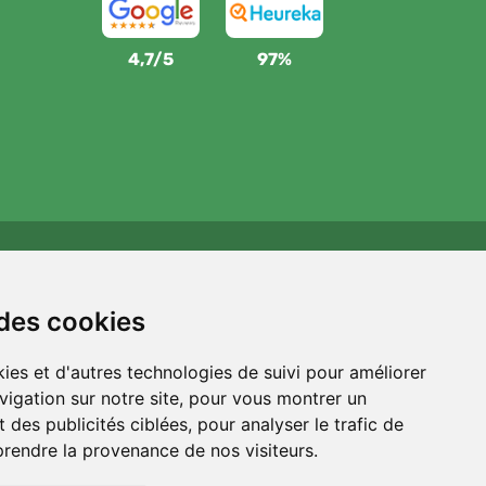
4,7/5
97%
Wij steunen Trees.org
Voor elke bestelling planten we een boom! Lees meer
 des cookies
Over ons
.
ies et d'autres technologies de suivi pour améliorer
vigation sur notre site, pour vous montrer un
 des publicités ciblées, pour analyser le trafic de
prendre la provenance de nos visiteurs.