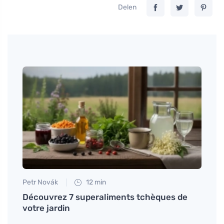
Delen
Petr Novák
12 min
Tomáš
ront
Découvrez 7 superaliments tchèques de
Sympt
votre jardin
comm