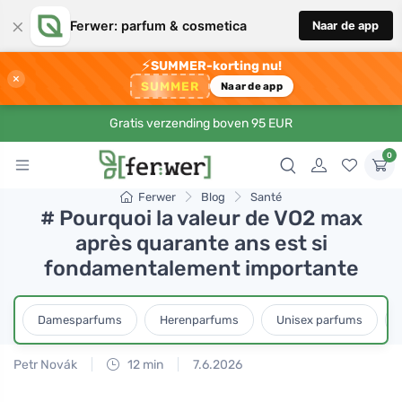
×
Ferwer: parfum & cosmetica
Naar de app
⚡
SUMMER-korting nu!
×
SUMMER
Naar de app
Gratis verzending boven 95 EUR
0
Ferwer
Blog
Santé
# Pourquoi la valeur de VO2 max
après quarante ans est si
fondamentalement importante
Damesparfums
Herenparfums
Unisex parfums
Petr Novák
12 min
7.6.2026