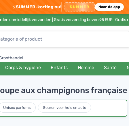
⚡
SUMMER-korting nu!
SUMMER
Naar de app
rden onmiddellijk verzonden |
Gratis verzending boven 95 EUR
| Gratis 
Groothandel
Corps & hygiène
Enfants
Homme
Santé
a soupe aux champignons française
Unisex parfums
Geuren voor huis en auto