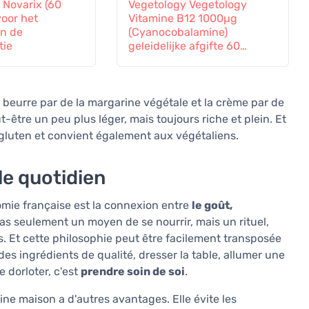
 Novarix (60
Vegetology Vegetology
voor het
Vitamine B12 1000µg
en de
(Cyanocobalamine)
tie
geleidelijke afgifte 60
tabletten
le beurre par de la margarine végétale et la crème par de
-être un peu plus léger, mais toujours riche et plein. Et
gluten et convient également aux végétaliens.
 le quotidien
omie française est la connexion entre
le goût,
 pas seulement un moyen de se nourrir, mais un rituel,
s. Et cette philosophie peut être facilement transposée
s ingrédients de qualité, dresser la table, allumer une
 dorloter, c'est
prendre soin de soi
.
ne maison a d'autres avantages. Elle évite les