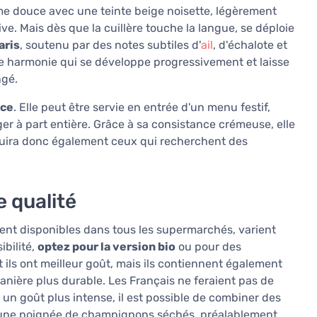
me douce avec une teinte beige noisette, légèrement
ive. Mais dès que la cuillère touche la langue, se déploie
aris
, soutenu par des notes subtiles d'
ail
, d'échalote et
e harmonie qui se développe progressivement et laisse
ngé.
nce
. Elle peut être servie en entrée d'un menu festif,
r à part entière. Grâce à sa consistance crémeuse, elle
séduira donc également ceux qui recherchent des
e qualité
ment disponibles dans tous les supermarchés, varient
ibilité,
optez pour la version bio
ou pour des
ils ont meilleur goût, mais ils contiennent également
anière plus durable. Les Français ne feraient pas de
un goût plus intense, il est possible de combiner des
r une poignée de champignons séchés, préalablement