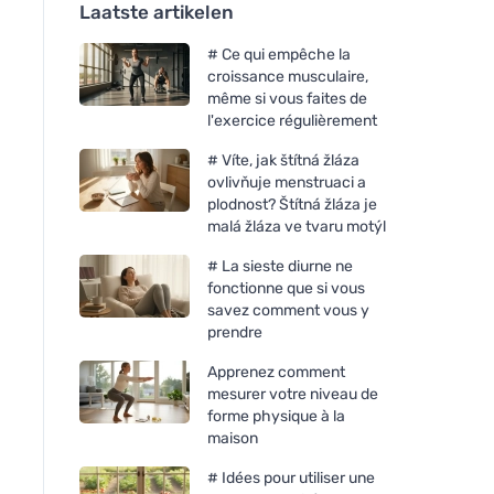
Laatste artikelen
# Ce qui empêche la
croissance musculaire,
même si vous faites de
l'exercice régulièrement
# Víte, jak štítná žláza
ovlivňuje menstruaci a
plodnost? Štítná žláza je
malá žláza ve tvaru motýl
# La sieste diurne ne
fonctionne que si vous
savez comment vous y
prendre
Apprenez comment
mesurer votre niveau de
forme physique à la
maison
# Idées pour utiliser une