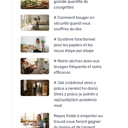
grande quantité de
courgettes
# Comment bouger en
sécurité quand vous
souffrez du dos
# Système fonctionnel
pour les papiers et les
reçus étape par étape
# Mains sèches dues aux
lavages fréquents et soins
efficaces
# Jak zvládnout stres z
práce a nenést ho domů
Stres z práce je jedním z
nejčastějších problémů
mod
Repas froids à emporter au
travail vous feront gagner
du temps et de l'argent