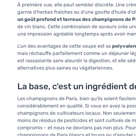
À première vue, elle peut sembler discrète. Une crè
garnie d'herbes fraîches ou d'une goutte d'huile d'ol
un goût profond et terreux des champignons de P
de vin blanc. Cette combinaison de saveurs crée un
une impression agréable longtemps après avoir ma
L'un des avantages de cette soupe est sa
polyvale
mais réchauffe parfaitement comme un déjeuner lége
est rassasiante sans alourdir la digestion, et elle 
alternatives plus saines ou végétariennes.
La base, c'est un ingrédient d
Les champignons de Paris, bien qu'ils soient facile
considérablement en qualité. Si vous en avez la poss
champignons de cultivateurs locaux. Non seulement 
moins de résidus de pesticides et sont cultivés de m
compromis – et nous ne devrions pas non plus. Pour 
champignons de Paris blancs et bruns ou d'ajoute