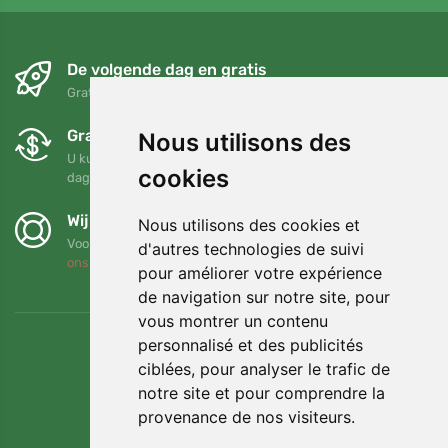
De volgende dag en gratis
Gratis verzending voor bestellingen boven 95 EUR
Gratis ruilen en retourneren
Nous utilisons des
U kunt uw bestelling op elk gewenst moment binnen 90
cookies
dagen retourneren of ruilen
Wij steunen Trees.org
Nous utilisons des cookies et
Voor elke bestelling planten we een boom! Lees meer
Over
d'autres technologies de suivi
ons
.
pour améliorer votre expérience
de navigation sur notre site, pour
vous montrer un contenu
personnalisé et des publicités
ciblées, pour analyser le trafic de
notre site et pour comprendre la
provenance de nos visiteurs.