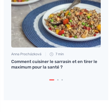
Anna Procházková
7 min
Tomáš
Comment cuisiner le sarrasin et en tirer le
Le se
maximum pour la santé ?
ancho