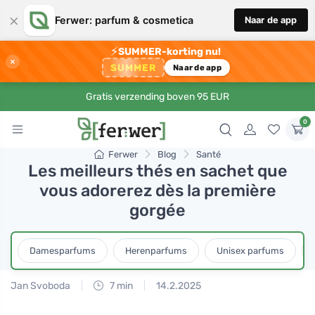
×
Ferwer: parfum & cosmetica
Naar de app
⚡
SUMMER-korting nu!
×
SUMMER
Naar de app
Gratis verzending boven 95 EUR
0
Ferwer
Blog
Santé
Les meilleurs thés en sachet que
vous adorerez dès la première
gorgée
Damesparfums
Herenparfums
Unisex parfums
Jan Svoboda
7 min
14.2.2025