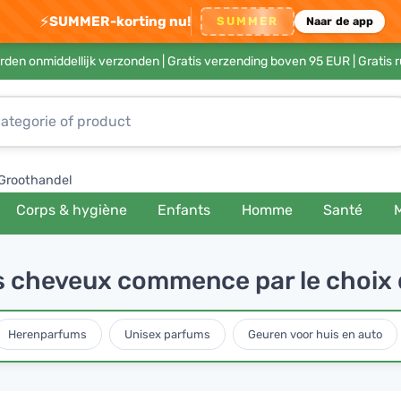
⚡
SUMMER-korting nu!
SUMMER
Naar de app
rden onmiddellijk verzonden |
Gratis verzending boven 95 EUR
| Gratis 
Groothandel
Corps & hygiène
Enfants
Homme
Santé
es cheveux commence par le choix
Herenparfums
Unisex parfums
Geuren voor huis en auto