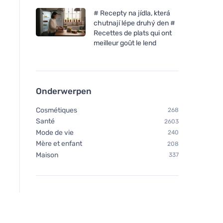
# Recepty na jídla, která
chutnají lépe druhý den #
Recettes de plats qui ont
meilleur goût le lend
Onderwerpen
Cosmétiques
268
Santé
2603
Mode de vie
240
Mère et enfant
208
Maison
337