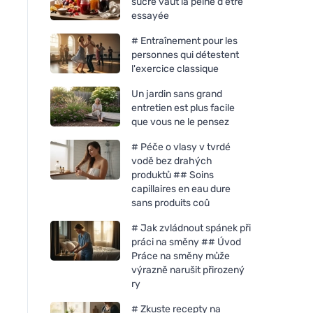
sucre vaut la peine d'être
essayée
# Entraînement pour les
personnes qui détestent
l'exercice classique
Un jardin sans grand
entretien est plus facile
que vous ne le pensez
# Péče o vlasy v tvrdé
vodě bez drahých
produktů ## Soins
capillaires en eau dure
sans produits coû
# Jak zvládnout spánek při
práci na směny ## Úvod
Práce na směny může
výrazně narušit přirozený
ry
# Zkuste recepty na