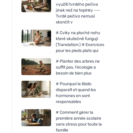
využití tvrdého pečiva
jinak než na topinky ---
Tvrdé pečivo nemusí
skončit v
# Cviky na ploché nohy
které skutečně fungují
(Translation:) # Exercices
pour les pieds plats qui
# Planter des arbres ne
suffit pas, l'écologie a
besoin de bien plus
# Pourquoi la libido
disparaît et quand les
hormones en sont
responsables
# Comment gérer la
première année scolaire
sans stress pour toute la
famille