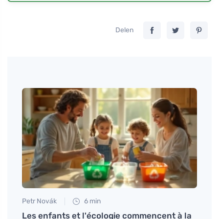
Delen
Petr Novák
6 min
Petr N
Les enfants et l'écologie commencent à la
Matel