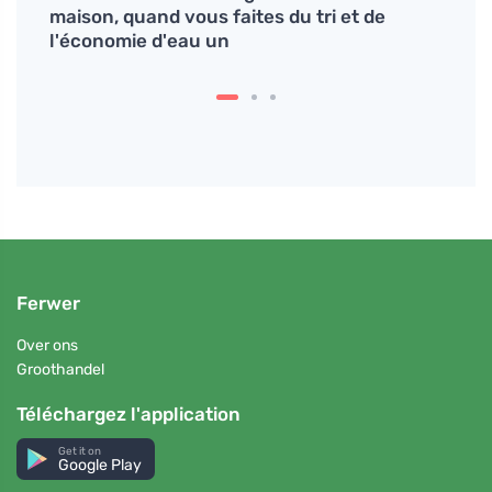
é
maison, quand vous faites du tri et de
produ
l'économie d'eau un
Ferwer
Over ons
Groothandel
Téléchargez l'application
Get it on
Google Play