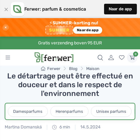
×
Ferwer: parfum & cosmetica
Naar de app
⚡
SUMMER-korting nu!
×
SUMMER
Naar de app
Gratis verzending boven 95 EUR
0
Ferwer
Blog
Maison
Le détartrage peut être effectué en
douceur et dans le respect de
l'environnement
Damesparfums
Herenparfums
Unisex parfums
Martina Domanská
6 min
14.5.2024