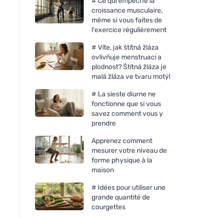
# Ce qui empêche la
croissance musculaire,
même si vous faites de
l'exercice régulièrement
# Víte, jak štítná žláza
ovlivňuje menstruaci a
plodnost? Štítná žláza je
malá žláza ve tvaru motýl
# La sieste diurne ne
fonctionne que si vous
savez comment vous y
prendre
Apprenez comment
mesurer votre niveau de
forme physique à la
maison
# Idées pour utiliser une
grande quantité de
courgettes