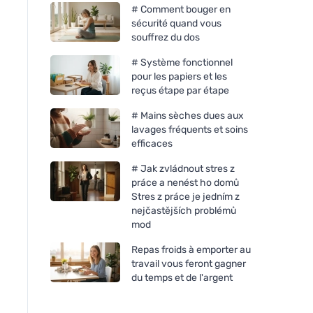
# Comment bouger en
sécurité quand vous
souffrez du dos
# Système fonctionnel
pour les papiers et les
reçus étape par étape
# Mains sèches dues aux
lavages fréquents et soins
efficaces
# Jak zvládnout stres z
práce a nenést ho domů
Stres z práce je jedním z
nejčastějších problémů
mod
Repas froids à emporter au
travail vous feront gagner
du temps et de l'argent