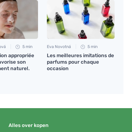
ová
5 min
Eva Novotná
5 min
ion appropriée
Les meilleures imitations de
avorise son
parfums pour chaque
ent naturel.
occasion
Alles over kopen