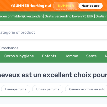
⚡
SUMMER-korting nu!
SUMMER
Naar de app
rden onmiddellijk verzonden |
Gratis verzending boven 95 EUR
| Gratis 
Groothandel
Corps & hygiène
Enfants
Homme
Santé
heveux est un excellent choix pour
Herenparfums
Unisex parfums
Geuren voor huis en auto