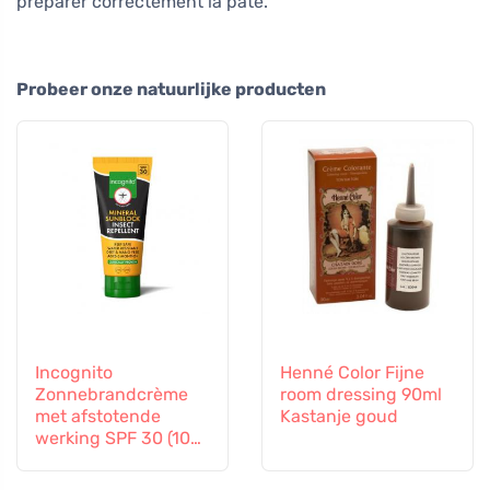
préparer correctement la pâte.
Probeer onze natuurlijke producten
Incognito
Henné Color Fijne
Zonnebrandcrème
room dressing 90ml
met afstotende
Kastanje goud
werking SPF 30 (100
ml) - ook geschikt
voor kinderen vanaf