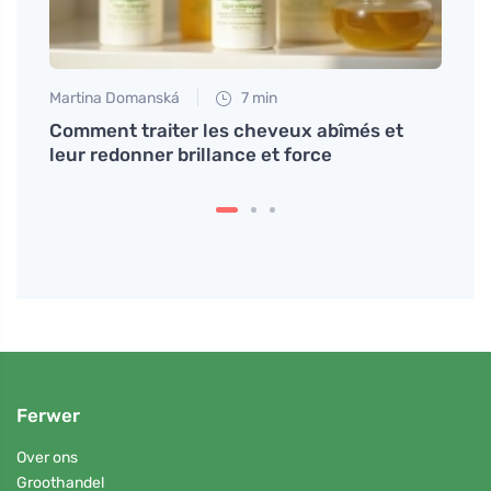
Martina Domanská
7 min
Martin
Comment traiter les cheveux abîmés et
Un cu
du
leur redonner brillance et force
gomm
Ferwer
Over ons
Groothandel