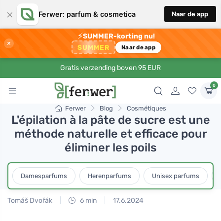
×
Ferwer: parfum & cosmetica
Naar de app
⚡
SUMMER-korting nu!
×
SUMMER
Naar de app
Gratis verzending boven 95 EUR
0
Ferwer
Blog
Cosmétiques
L'épilation à la pâte de sucre est une
méthode naturelle et efficace pour
éliminer les poils
Damesparfums
Herenparfums
Unisex parfums
Tomáš Dvořák
6 min
17.6.2024