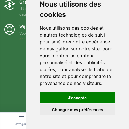
Gratis ruilen en retourneren
Nous utilisons des
U kunt uw bestelling op elk gewenst moment binnen 90
cookies
dagen retourneren of ruilen
Wij steunen Trees.org
Nous utilisons des cookies et
Voor elke bestelling planten we een boom! Lees meer
Over
d'autres technologies de suivi
ons
.
pour améliorer votre expérience
de navigation sur notre site, pour
vous montrer un contenu
personnalisé et des publicités
ciblées, pour analyser le trafic de
notre site et pour comprendre la
provenance de nos visiteurs.
J'accepte
Changer mes préférences
© Topshelf s.r.o. Alle rechten voorbehouden.
Categorie
Zoeken
Winkelwagen