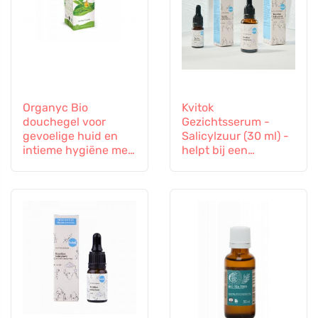
Organyc Bio
Kvitok
douchegel voor
Gezichtsserum -
gevoelige huid en
Salicylzuur (30 ml) -
intieme hygiëne met
helpt bij een
tea tree, 250 ml
problematische huid