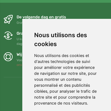
De volgende dag en gratis
Gratis verzending voor bestellingen boven 95 EUR
Gratis ruilen en retourneren
Nous utilisons des
U kunt uw bestelling op elk gewenst moment binnen 90
cookies
dagen retourneren of ruilen
Wij steunen Trees.org
Nous utilisons des cookies et
Voor elke bestelling planten we een boom! Lees meer
Over
d'autres technologies de suivi
ons
.
pour améliorer votre expérience
de navigation sur notre site, pour
vous montrer un contenu
personnalisé et des publicités
ciblées, pour analyser le trafic de
notre site et pour comprendre la
provenance de nos visiteurs.