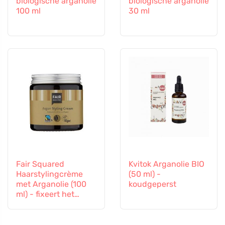
biologische arganolie
biologische arganolie
100 ml
30 ml
Fair Squared
Kvitok Arganolie BIO
Haarstylingcrème
(50 ml) -
met Arganolie (100
koudgeperst
ml) - fixeert het
kapsel