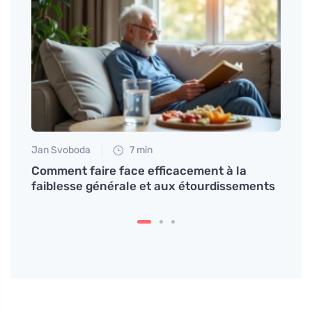
Jan Svoboda
7 min
Anna 
r et
Comment faire face efficacement à la
Les n
faiblesse générale et aux étourdissements
cuisi