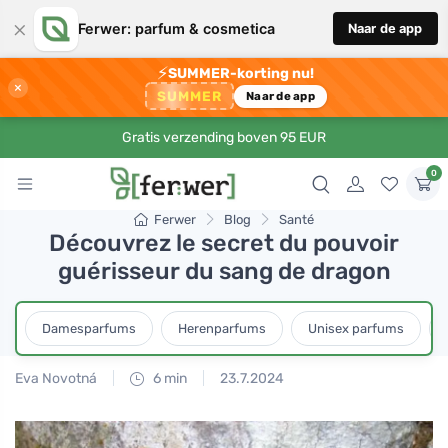
×
Ferwer: parfum & cosmetica
Naar de app
⚡
SUMMER-korting nu!
×
SUMMER
Naar de app
Gratis verzending boven 95 EUR
0
Ferwer
Blog
Santé
Découvrez le secret du pouvoir
guérisseur du sang de dragon
Damesparfums
Herenparfums
Unisex parfums
Eva Novotná
6 min
23.7.2024