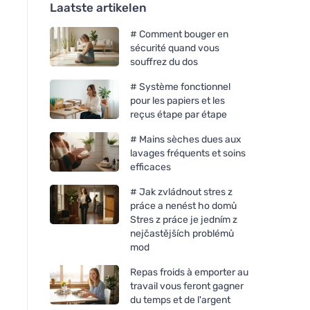
Laatste artikelen
# Comment bouger en
sécurité quand vous
souffrez du dos
# Système fonctionnel
pour les papiers et les
reçus étape par étape
# Mains sèches dues aux
lavages fréquents et soins
efficaces
# Jak zvládnout stres z
práce a nenést ho domů
Stres z práce je jedním z
nejčastějších problémů
mod
Repas froids à emporter au
travail vous feront gagner
du temps et de l'argent