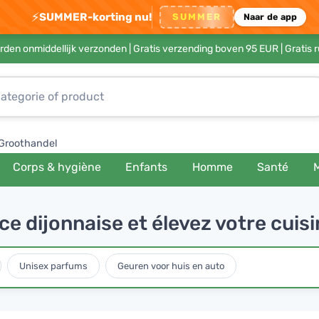
⚡
SUMMER-korting nu!
SUMMER
Naar de app
rden onmiddellijk verzonden |
Gratis verzending boven 95 EUR
| Gratis 
Groothandel
Corps & hygiène
Enfants
Homme
Santé
ce dijonnaise et élevez votre cuis
Unisex parfums
Geuren voor huis en auto