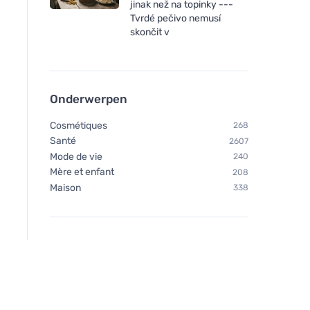
jinak než na topinky ---
Tvrdé pečivo nemusí
skončit v
Onderwerpen
Cosmétiques
268
Santé
2607
Mode de vie
240
Mère et enfant
208
Maison
338