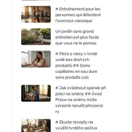
# Entraînement pour les
personnes qui détestent
l'exercice classique
Un jardin sans grand
entretien est plus facile
que vous ne le pensez
# Péče o vlasy v tvrdé
vodě bez drahých
produktů ## Soins
capillaires en eau dure
sans produits coû
# Jak zvládnout spánek při
práci na směny ## Úvod
Práce na směny může
výrazně narušit přirozený
ry
# Zkuste recepty na
využití tvrdého pečiva